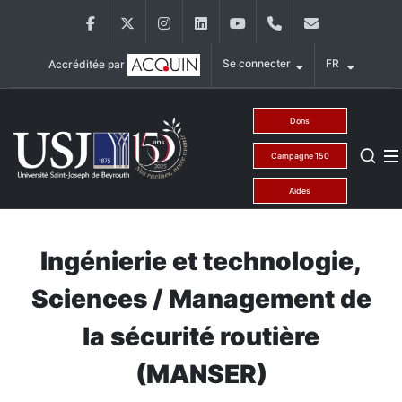
Aller au contenu principal
Facebook
Twitter
Instagram
LinkedIn
YouTube
+9611421000
info@usj.ed
Se connecter
FR
Accréditée par
Main Menu USJ
Dons
Campagne 150
Aides
Ingénierie et technologie,
Sciences / Management de
la sécurité routière
(MANSER)