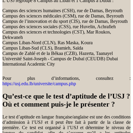
L’USJ regroupe 8 Campus au Liban et 1 Campus à Dubaï :
Campus des sciences humaines (CSH), rue de Damas, Beyrouth
Campus des sciences médicales (CSM), rue de Damas, Beyrouth
Campus de l’innovation et du sport (CIS), rue de Damas, Beyrouth
Campus des sciences sociales (CSS), rue Huvelin, Achrafieh
Campus des sciences et technologies (CST), Mar Roukos,
Dekwaneh
Campus Liban-Nord (CLN), Ras Maska, Koura
Campus Liban-Sud (CLS), Bramieh, Saïda
Campus de Zahlé et de la Békaa (CZB), Hazerta, Taanayel
Université Saint-Joseph - Campus de Dubaï (CEUDB) Dubai
International Academic City
Pour plus d’informations, consultez :
https://usj.edu.lb/universite/campus.php
Qu’est-ce que le test d’aptitude de l’USJ ?
Où et comment puis-je le présenter ?
Le test d’aptitude en langue française/anglaise est une des conditions
d’admission à l’USJ et il peut être fait à partir de la classe de
première. Ce test est organisé à l’USJ et détermine le niveau de
langue du candidat, afin de s’assurer qu’il a les aptitudes