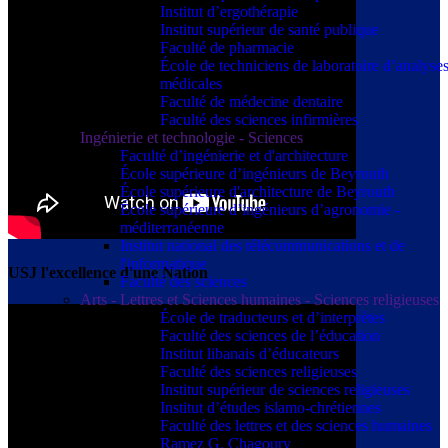
Institut d’ergothérapie
Institut supérieur de santé publique
Faculté de pharmacie
École de techniciens de laboratoire d’analyse
médicales
Faculté de médecine dentaire
Faculté des sciences infirmières
Ingénierie et technologie - Sciences
Faculté d’ingénierie et d'architecture
École supérieure d’ingénieurs de Beyrouth
École supérieure d'architecture de Beyrouth
École supérieure d’ingénieurs d’agronomie -
méditerranéenne
Institut national des télécommunications et de
l'informatique
USJ l'excellence d'une Nation
Faculté des sciences
Arts - Lettres et Sciences humaines - Sciences religieuses
École de traducteurs et d’interprètes
Faculté des sciences de l’éducation
Institut libanais d’éducateurs
Faculté des sciences religieuses
Institut supérieur de sciences religieuses
Institut d’études islamo-chrétiennes
Faculté des lettres et des sciences humaines
Ramez G. Chagoury