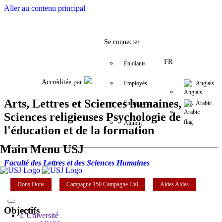
Aller au contenu principal
Facebook
Twitter
Instagram
LinkedIn
YouTube
+9611421000
info@usj.e
Se connecter
FR
Étudiants
Accréditée par
Employés
Anglais
Arts, Lettres et Sciences humaines,
Enseignants
Arabic
Sciences religieuses Psychologie de
Alumni
l'éducation et de la formation
Main Menu USJ
Faculté des Lettres et des Sciences Humaines
Dons
Dons
Campagne 150
Campagne 150
Aides
Aides
Objectifs
L'Université