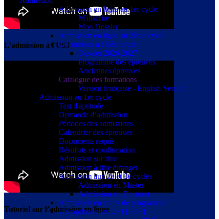
Admission
Admission en ligne au 1er cycle
M'inscrire
Mon Dossier
Admission en ligne au 2ème cycle
Documents à t'élécharger
L'admission à l'USJ
Dossier 2026-2027
Programme des épreuves
Anciennes épreuves
Catalogue des formations
Version française - English Version
Admission au 1er cycle
Test d'aptitude
Demande d’admission
Périodes des admissions
Calendrier des épreuves
Documents requis
Résultats et confirmation
Admission sur titre
Admission à titre étranger
Admission aux 2e et 3e cycles
Admission en Master
Admission en Doctorat
Admission en cours de programme
Tutoriel sur l’admission en ligne
UE optionnelles USJ [PDF]