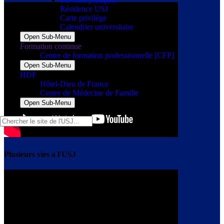
Résidence USJ
Carte privilège
Calendrier universitaire
Open Sub-Menu
Formation continue
Centre de formation professionnelle [CFP]
Open Sub-Menu
HDF
Hôtel-Dieu de France
Centre de Médecine de Famille
Open Sub-Menu
Plusieurs vies à l'USJ