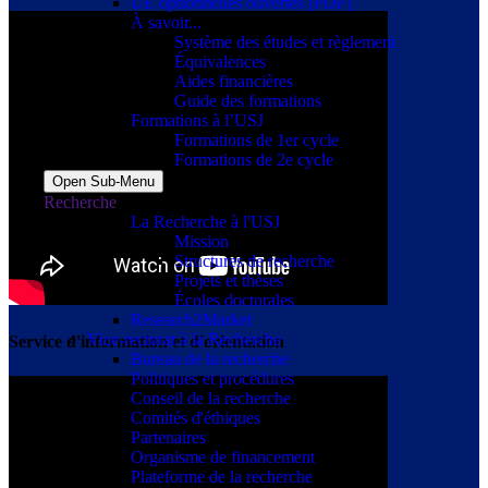
UE optionnelles ouvertes [PDF]
À savoir...
Système des études et règlement
Équivalences
Aides financières
Guide des formations
Formations à l’USJ
Formations de 1er cycle
Formations de 2e cycle
Open Sub-Menu
Recherche
La Recherche à l'USJ
Mission
Structures de recherche
Projets et thèses
Écoles doctorales
Research2Market
Vice-rectorat à la Recherche
Service d'information et d'orientation
Bureau de la recherche
Politiques et procédures
Conseil de la recherche
Comités d'éthiques
Partenaires
Organisme de financement
Plateforme de la recherche