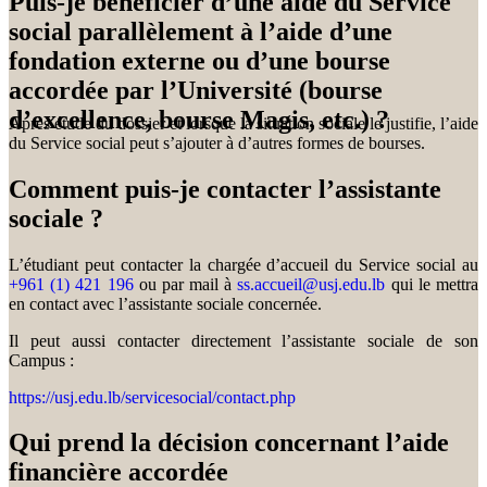
Puis-je bénéficier d’une aide du Service
social parallèlement à l’aide d’une
fondation externe ou d’une bourse
accordée par l’Université (bourse
d’excellence, bourse Magis, etc.) ?
Après étude du dossier et lorsque la situation sociale le justifie, l’aide
du Service social peut s’ajouter à d’autres formes de bourses.
Comment puis-je contacter l’assistante
sociale ?
L’étudiant peut contacter la chargée d’accueil du Service social au
+961 (1) 421 196
ou par mail à
ss.accueil@usj.edu.lb
qui le mettra
en contact avec l’assistante sociale concernée.
Il peut aussi contacter directement l’assistante sociale de son
Campus :
https://usj.edu.lb/servicesocial/contact.php
Qui prend la décision concernant l’aide
financière accordée