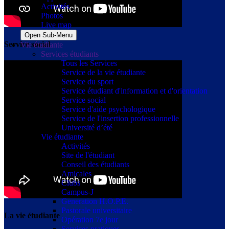
Activités
Photos
Live map
Open Sub-Menu
Service social
Vie étudiante
Services étudiants
Tous les Services
Service de la vie étudiante
Service du sport
Service étudiant d'information et d'orientation
Service social
Service d'aide psychologique
Service de l'insertion professionnelle
Université d’été
Vie étudiante
Activités
Site de l'étudiant
Conseil des étudiants
Amicales
Clubs
Campus-J
Generation H.O.P.E.
Pastorale universitaire
La vie étudiante
Opération 7e jour
Services pratiques