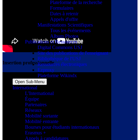
Plateforme de la recherche
Formulaires
Dates à retenir
Appels d'offre
Manifestations Scientifiques
Tous les événements
Album Photos
Publications et Ressources
Digital Commons USJ
Site des publications de l'enseignant
Bibliothèque de l'USJ
Insertion professionnelle
Ressources électroniques
Ezproxy
Plateforme Wikindx
Open Sub-Menu
International
L'International
Équipe
Partenaires
Réseaux
Mobilité sortante
Mobilité entrante
Bourses pour étudiants internationaux
Erasmus +
Appels à candidatures