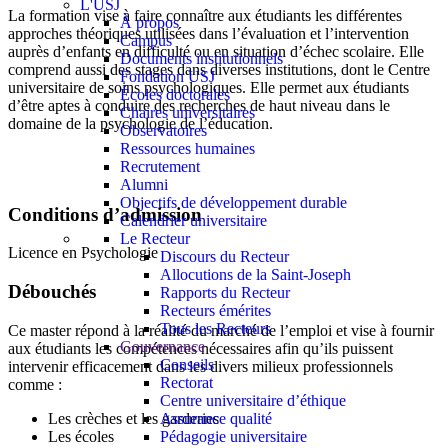
L'USJ
La formation vise à faire connaître aux étudiants les différentes
À propos
approches théoriques utilisées dans l’évaluation et l’intervention
Campus
auprès d’enfants en difficulté ou en situation d’échec scolaire. Elle
Documents institutionnels
comprend aussi des stages dans diverses institutions, dont le Centre
Fondation USJ
universitaire de soins psychologiques. Elle permet aux étudiants
Écoles doctorales
d’être aptes à conduire des recherches de haut niveau dans le
Chaires universitaires
domaine de la psychologie de l’éducation.
Observatoires
Ressources humaines
Recrutement
Alumni
Objectifs de développement durable
Conditions d’admission
Calendrier universitaire
Le Recteur
Licence en Psychologie
Discours du Recteur
Allocutions de la Saint-Joseph
Débouchés
Rapports du Recteur
Recteurs émérites
Tous les Recteurs
Ce master répond à la réalité du marché de l’emploi et vise à fournir
Gouvernance
aux étudiants les compétences nécessaires afin qu’ils puissent
Conseils
intervenir efficacement dans les divers milieux professionnels
Rectorat
comme :
Centre universitaire d’éthique
Les crèches et les garderies
Assurance qualité
Les écoles
Pédagogie universitaire