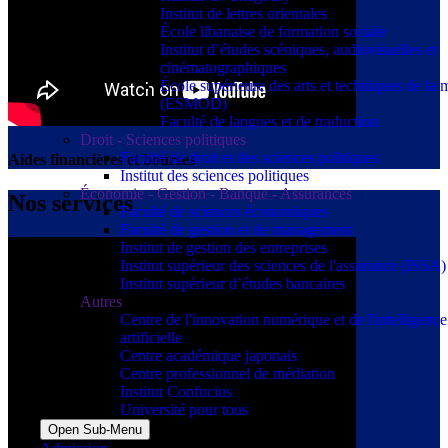
Institut de lettres orientales
École libanaise de formation sociale
Institut d’études scéniques, audiovisuelles et
cinématographiques
École supérieure des arts et techniques de la
(ESMOD)
Faculté de langues et de traduction
Droit - Sciences politiques
Faculté de droit et des sciences politiques
Aides financières et bourses
Institut des sciences politiques
Économie - Gestion - Banque - Assurances
Nos services
Faculté de sciences économiques
Faculté de gestion et de management
Institut de gestion des entreprises
Institut supérieur des sciences de l'assurance (ISSA)
Institut supérieur d’études bancaires
Autres
Centre de l'innovation numérique et de l'intelligence
artificielle
Centre académique japonais
Centre professionnel de médiation
Institut Confucius
Université pour tous
Open Sub-Menu