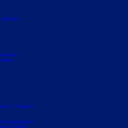
s médicales
erranéenne
rmatique
s Ramez G. Chagoury
t cinématographiques
la mode (ESMOD)