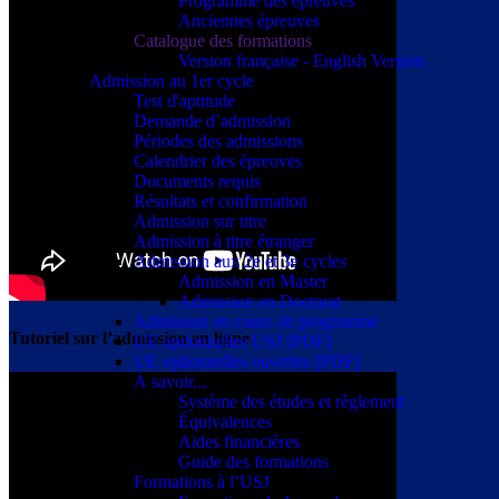
Programme des épreuves
Anciennes épreuves
Catalogue des formations
Version française - English Version
Admission au 1er cycle
Test d'aptitude
Demande d’admission
Périodes des admissions
Calendrier des épreuves
Documents requis
Résultats et confirmation
Admission sur titre
Admission à titre étranger
Admission aux 2e et 3e cycles
Admission en Master
Admission en Doctorat
Admission en cours de programme
Tutoriel sur l’admission en ligne
UE optionnelles USJ [PDF]
UE optionnelles ouvertes [PDF]
À savoir...
Système des études et règlement
Équivalences
Aides financières
Guide des formations
Formations à l’USJ