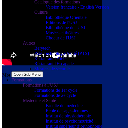
Catalogue des formations
Version française - English Version
Culture
Bibliothèque Orientale
Éditions de l'USJ
Bibliothèque de l'USJ
Musées et théâtres
Choeur de l'USJ
Autres
Berytech
Pôle Technologie Santé [PTS]
Restaurant l'Atelier
Restaurant l'Escapade
Mesures de sécurité
Open Sub-Menu
Mot du Recteur
Formations
Formations à l’USJ
Formations de 1er cycle
Formations de 2e cycle
Médecine et Santé
Faculté de médecine
École de sages-femmes
Institut de physiothérapie
Institut de psychomotricité
Institut supérieur d’orthophonie