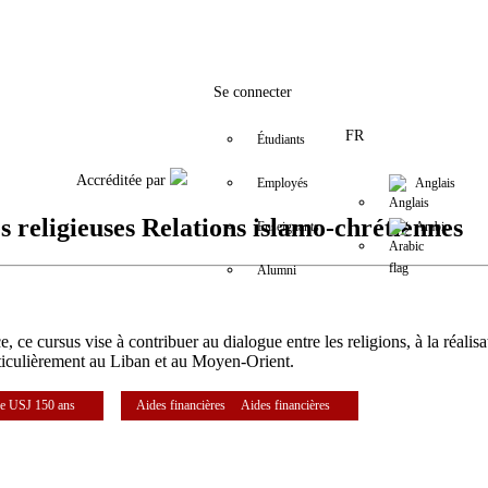
Facebook
Twitter
Instagram
LinkedIn
YouTube
+9611421000
info@usj.edu
Se connecter
FR
Étudiants
Accréditée par
Employés
Anglais
s religieuses Relations islamo-chrétiennes
Enseignants
Arabic
Alumni
ce cursus vise à contribuer au dialogue entre les religions, à la réalisa
particulièrement au Liban et au Moyen-Orient.
e USJ 150 ans
Aides financières
Aides financières