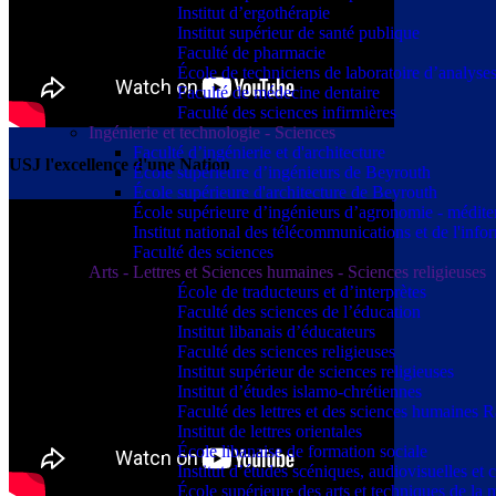
Institut d’ergothérapie
Institut supérieur de santé publique
Faculté de pharmacie
École de techniciens de laboratoire d’analyse
Faculté de médecine dentaire
Faculté des sciences infirmières
Ingénierie et technologie - Sciences
Faculté d’ingénierie et d'architecture
USJ l'excellence d'une Nation
École supérieure d’ingénieurs de Beyrouth
École supérieure d'architecture de Beyrouth
École supérieure d’ingénieurs d’agronomie - médit
Institut national des télécommunications et de l'info
Faculté des sciences
Arts - Lettres et Sciences humaines - Sciences religieuses
École de traducteurs et d’interprètes
Faculté des sciences de l’éducation
Institut libanais d’éducateurs
Faculté des sciences religieuses
Institut supérieur de sciences religieuses
Institut d’études islamo-chrétiennes
Faculté des lettres et des sciences humaine
Institut de lettres orientales
École libanaise de formation sociale
Institut d’études scéniques, audiovisuelles e
École supérieure des arts et techniques de 