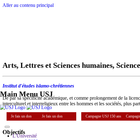
Aller au contenu principal
Arts, Lettres et Sciences humaines, Science
Institut d'études islamo-chrétiennes
Main Menu USJ
De par sa spécificité académique, et comme prolongement de la licence, 
interculturel et interreligieux entre les hommes et les sociétés, plus 
Je fais un don
Je fais un don
Campagne USJ 150 ans
Campagn
Objectifs
L'Université