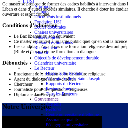
L'USJ
Ce master se propose de former des cadres habilités à intervenir dans l
À propos
Liban et dans d’autres sociétés similaires. Il cherche à doter les étudi
Campus
ouverture et esprit critique.
Documents institutionnels
Fondation USJ
Conditions d’admission
Écoles doctorales
Chaires universitaires
Le Bac libanais ou son équivalent
Observatoires
Ce master est ouvert à un large public quel qu’en soit la licence 
Ressources humaines
Les candidats n’ayant pas une formation religieuse devront prépar
Recrutement
(Bible et Coran) et une formation au dialogue
Alumni
Objectifs de développement durable
Débouchés
Calendrier universitaire
Le Recteur
Discours du Recteur
Enseignant de la religion et/ou de culture religieuse
Allocutions de la Saint-Joseph
Agent du dialogue islamo-chrétien
Rapports du Recteur
Chercheur
Recteurs émérites
Journaliste pour des questions religieuses
Tous les Recteurs
Diplomate dans les pays arabes
Gouvernance
Conseils
Notre Université
Rectorat
Centre universitaire d’éthique
Assurance qualité
Pédagogie universitaire