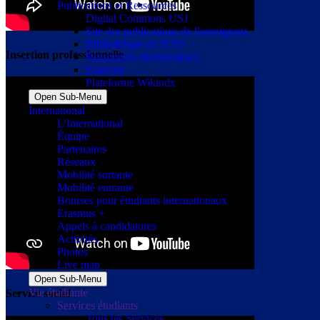
Publications et Ressources
Digital Commons USJ
Site des publications de l'enseignant
Bibliothèque de l'USJ
Insertion professionnelle
Ressources électroniques
Ezproxy
Plateforme Wikindx
Open Sub-Menu
International
L'International
Équipe
Partenaires
Réseaux
Mobilité sortante
Mobilité entrante
Bourses pour étudiants internationaux
Erasmus +
Appels à candidatures
Activités
Photos
Live map
Open Sub-Menu
Vie étudiante
Service social
Services étudiants
Tous les Services