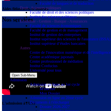
Faculté de langues et de traduction
Droit - Sciences politiques
Aides financières et bourses
Faculté de droit et des sciences politiques
Institut des sciences politiques
Nos services
Économie - Gestion - Banque - Assurances
Faculté de sciences économiques
Faculté de gestion et de management
Institut de gestion des entreprises
Institut supérieur des sciences de l'assurance (ISSA)
Institut supérieur d’études bancaires
Autres
Centre de l'innovation numérique et de l'intelligence a
Centre académique japonais
Centre professionnel de médiation
Institut Confucius
Université pour tous
Open Sub-Menu
Admission
Admission en ligne au 1er cycle
M'inscrire
Mon Dossier
Admission en ligne au 2ème cycle
Documents à t'élécharger
L'admission à l'USJ
Dossier 2026-2027