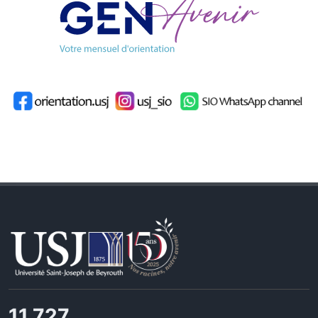
11,727