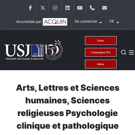
Aller au contenu principal
Facebook
Twitter
Instagram
LinkedIn
YouTube
+9611421000
info@usj.ed
Se connecter
FR
Accréditée par
Main Menu USJ
Dons
Campagne 150
Aides
Arts, Lettres et Sciences
humaines, Sciences
religieuses Psychologie
clinique et pathologique