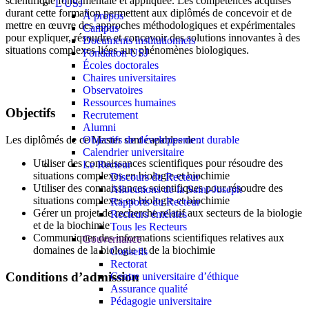
scientifique fondamentale et appliquée. Les compétences acquises
L'USJ
durant cette formation permettent aux diplômés de concevoir et de
À propos
mettre en œuvre des approches méthodologiques et expérimentales
Campus
pour expliquer, résoudre et concevoir des solutions innovantes à des
Documents institutionnels
situations complexes liées aux phénomènes biologiques.
Fondation USJ
Écoles doctorales
Chaires universitaires
Observatoires
Ressources humaines
Objectifs
Recrutement
Alumni
Objectifs de développement durable
Les diplômés de ce Master sont capables de :
Calendrier universitaire
Utiliser des connaissances scientifiques pour résoudre des
Le Recteur
situations complexes en biologie et biochimie
Discours du Recteur
Utiliser des connaissances scientifiques pour résoudre des
Allocutions de la Saint-Joseph
situations complexes en biologie et biochimie
Rapports du Recteur
Gérer un projet de recherche relatif aux secteurs de la biologie
Recteurs émérites
et de la biochimie
Tous les Recteurs
Communiquer des informations scientifiques relatives aux
Gouvernance
domaines de la biologie et de la biochimie
Conseils
Rectorat
Conditions d’admission
Centre universitaire d’éthique
Assurance qualité
Pédagogie universitaire