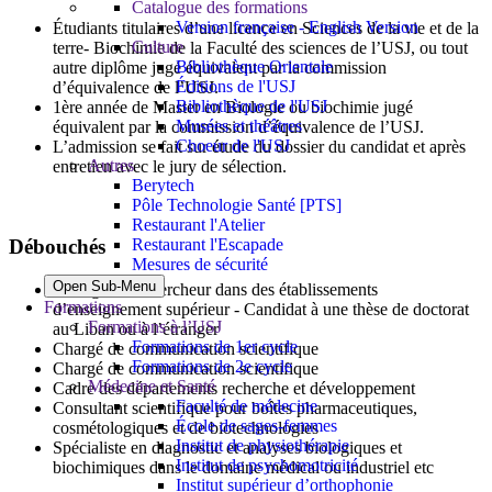
Catalogue des formations
Version française - English Version
Étudiants titulaires d’une licence en Sciences de la vie et de la
Culture
terre- Biochimie de la Faculté des sciences de l’USJ, ou tout
Bibliothèque Orientale
autre diplôme jugé équivalent par la commission
Éditions de l'USJ
d’équivalence de l’USJ.
Bibliothèque de l'USJ
1ère année de Master en Biologie ou biochimie jugé
Musées et théâtres
équivalent par la commission d’équivalence de l’USJ.
Choeur de l'USJ
L’admission se fait sur étude du dossier du candidat et après
Autres
entretien avec le jury de sélection.
Berytech
Pôle Technologie Santé [PTS]
Restaurant l'Atelier
Restaurant l'Escapade
Débouchés
Mesures de sécurité
Open Sub-Menu
Enseignant / chercheur dans des établissements
Formations
d’enseignement supérieur - Candidat à une thèse de doctorat
Formations à l’USJ
au Liban ou à l’étranger
Formations de 1er cycle
Chargé de communication scientifique
Formations de 2e cycle
Chargé de communication scientifique
Médecine et Santé
Cadre des départements recherche et développement
Faculté de médecine
Consultant scientifique pour boîtes pharmaceutiques,
École de sages-femmes
cosmétologiques et de biotechnologies
Institut de physiothérapie
Spécialiste en diagnostic et analyses biologiques et
Institut de psychomotricité
biochimiques dans le domaine médical ou industriel etc
Institut supérieur d’orthophonie