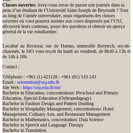
Classes ouvertes
: Avez-vous envie de passer une journée dans la
peau d’un étudiant de l’Université Saint-Joseph de Beyrouth ? Tout
au long de l’année universitaire, nous organisons des classes
ouvertes où vous pourrez assister aux cours dispensés par l’USJ,
découvrir leurs contenus, poser des questions et obtenir un aperçu
général de la vie estudiantine.
Localisé au Rectorat, rue de Damas, immeuble Berytech, rez-de-
chaussée, le SIO vous reçoit du lundi au vendredi, de 8h30 à 13h et
de 14h à 16h.
Contact :
Téléphone : +961 (1) 421128 ; +961 (81) 510 243
Email :
orientation@usj.edu.lb
Site Web :
https://usj.edu.lb/sio/
Bachelor in Education, concentrations: Preschool and Primary
Education, Special Education (Orthopedagogy)
Bachelor in Fashion Design and Pattern Drafting
Bachelor in Hospitality Management, concentrations: Hotel
Management, Culinary Arts, and Restaurant Management
Bachelor in Mathematics, concentration: Data Science
Bachelor in Speech and Language Therapy
Bachelor in Translation