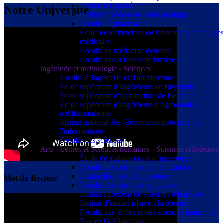
Institut d’ergothérapie
Notre Université
Institut supérieur de santé publique
Faculté de pharmacie
École de techniciens de laboratoire d’analyse
médicales
Faculté de médecine dentaire
Faculté des sciences infirmières
Ingénierie et technologie - Sciences
Faculté d’ingénierie et d'architecture
École supérieure d’ingénieurs de Beyrouth
École supérieure d'architecture de Beyrouth
École supérieure d’ingénieurs d’agronomie -
méditerranéenne
Institut national des télécommunications et de
l'informatique
Faculté des sciences
Arts - Lettres et Sciences humaines - Sciences religieuses
École de traducteurs et d’interprètes
Faculté des sciences de l’éducation
Institut libanais d’éducateurs
Mot du Recteur
Faculté des sciences religieuses
Institut supérieur de sciences religieuses
Institut d’études islamo-chrétiennes
Faculté des lettres et des sciences humaines
Ramez G. Chagoury