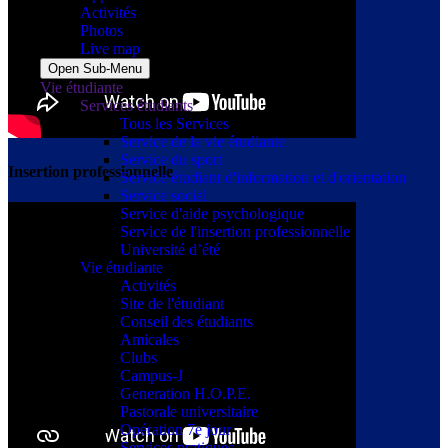
Activités
Photos
Live map
Open Sub-Menu
Vie étudiante
Services étudiants
Tous les Services
Service de la vie étudiante
Service du sport
Insertion professionnelle
Service étudiant d'information et d'orientation
Service social
Service d'aide psychologique
Service de l'insertion professionnelle
Université d’été
Vie étudiante
Activités
Site de l'étudiant
Conseil des étudiants
Amicales
Clubs
Campus-J
Generation H.O.P.E.
Pastorale universitaire
Opération 7e jour
Services pratiques