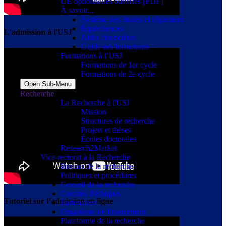
UE optionnelles ouvertes [PDF]
À savoir...
Système des études et règlement
Équivalences
L'admission à l'USJ
Aides financières
Guide des formations
Formations à l’USJ
Formations de 1er cycle
Formations de 2e cycle
Open Sub-Menu
Recherche
La Recherche à l'USJ
Mission
Structures de recherche
Projets et thèses
Écoles doctorales
Research2Market
Vice-rectorat à la Recherche
Bureau de la recherche
Politiques et procédures
Conseil de la recherche
Comités d'éthiques
Tutoriel sur l’admission en ligne
Partenaires
Organisme de financement
Plateforme de la recherche