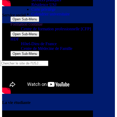
Résidence USJ
Carte privilège
Calendrier universitaire
Service social
Open Sub-Menu
Formation continue
Centre de formation professionnelle [CFP]
Open Sub-Menu
HDF
Hôtel-Dieu de France
Centre de Médecine de Famille
Open Sub-Menu
La vie étudiante