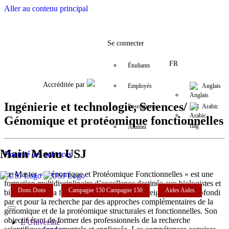
Aller au contenu principal
Facebook
Twitter
Instagram
LinkedIn
YouTube
+9611421000
info@usj.e
Se connecter
FR
Étudiants
Accréditée par
Employés
Anglais
Ingénierie et technologie, Sciences/
Enseignants
Arabic
Génomique et protéomique fonctionnelles
Alumni
Main Menu USJ
Faculté des sciences
Le Master « Génomique et Protéomique Fonctionnelles » est une
formation multidisciplinaire d’excellence destinée aux biologistes et
Dons
Dons
Campagne 150
Campagne 150
Aides
Aides
biochimistes. La formation se base sur un enseignement approfondi
par et pour la recherche par des approches complémentaires de la
génomique et de la protéomique structurales et fonctionnelles. Son
objectif étant de former des professionnels de la recherche
L'Université