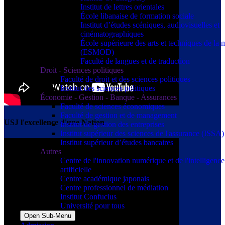
Institut de lettres orientales
École libanaise de formation sociale
Institut d’études scéniques, audiovisuelles et
cinématographiques
École supérieure des arts et techniques de la
(ESMOD)
Faculté de langues et de traduction
Droit - Sciences politiques
Faculté de droit et des sciences politiques
Institut des sciences politiques
Économie - Gestion - Banque - Assurances
Faculté de sciences économiques
Faculté de gestion et de management
USJ l'excellence d'une Nation
Institut de gestion des entreprises
Institut supérieur des sciences de l'assurance (ISSA)
Institut supérieur d’études bancaires
Autres
Centre de l'innovation numérique et de l'intelligence
artificielle
Centre académique japonais
Centre professionnel de médiation
Institut Confucius
Université pour tous
Open Sub-Menu