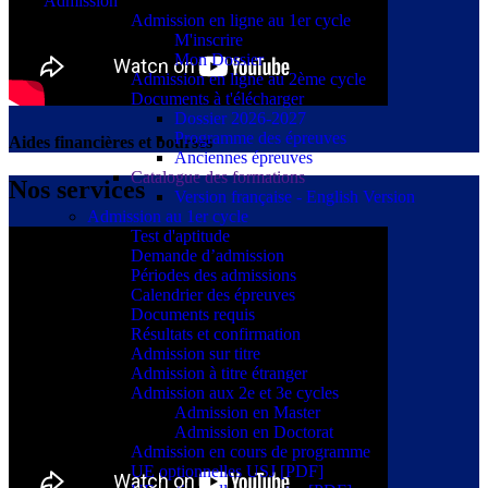
Admission
Admission en ligne au 1er cycle
M'inscrire
Mon Dossier
Admission en ligne au 2ème cycle
Documents à t'élécharger
Dossier 2026-2027
Programme des épreuves
Aides financières et bourses
Anciennes épreuves
Catalogue des formations
Nos services
Version française - English Version
Admission au 1er cycle
Test d'aptitude
Demande d’admission
Périodes des admissions
Calendrier des épreuves
Documents requis
Résultats et confirmation
Admission sur titre
Admission à titre étranger
Admission aux 2e et 3e cycles
Admission en Master
Admission en Doctorat
Admission en cours de programme
UE optionnelles USJ [PDF]