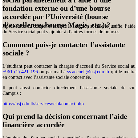
fondation externe ou d’une bourse
accordée par l’Université (bourse
d’excellence, bourse Magis, etc.) ?
Après étude du dossier et lorsque la situation sociale le justifie, l’aide
du Service social peut s’ajouter à d’autres formes de bourses.
Comment puis-je contacter l’assistante
sociale ?
L’étudiant peut contacter la chargée d’accueil du Service social au
+961 (1) 421 196
ou par mail à
ss.accueil@usj.edu.lb
qui le mettra
en contact avec l’assistante sociale concernée.
Il peut aussi contacter directement l’assistante sociale de son
Campus :
https://usj.edu.lb/servicesocial/contact.php
Qui prend la décision concernant l’aide
financière accordée
L’équipe du Service social, constituée d’assistantes sociales, se