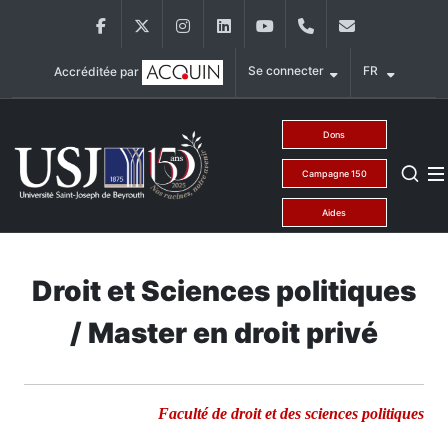
Aller au contenu principal
Facebook
Twitter
Instagram
LinkedIn
YouTube
+9611421000
info@usj.ed
Se connecter
FR
Accréditée par
Main Menu USJ
Dons
Campagne 150
Aides
Droit et Sciences politiques
/ Master en droit privé
Faculté de droit et des sciences politiques