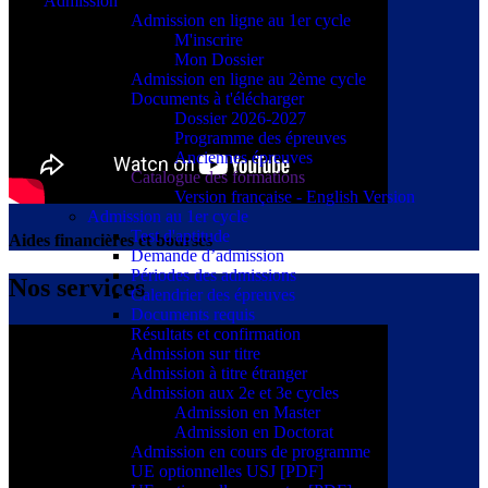
Admission
Admission en ligne au 1er cycle
M'inscrire
Mon Dossier
Admission en ligne au 2ème cycle
Documents à t'élécharger
Dossier 2026-2027
Programme des épreuves
Anciennes épreuves
Catalogue des formations
Version française - English Version
Admission au 1er cycle
Test d'aptitude
Aides financières et bourses
Demande d’admission
Périodes des admissions
Nos services
Calendrier des épreuves
Documents requis
Résultats et confirmation
Admission sur titre
Admission à titre étranger
Admission aux 2e et 3e cycles
Admission en Master
Admission en Doctorat
Admission en cours de programme
UE optionnelles USJ [PDF]