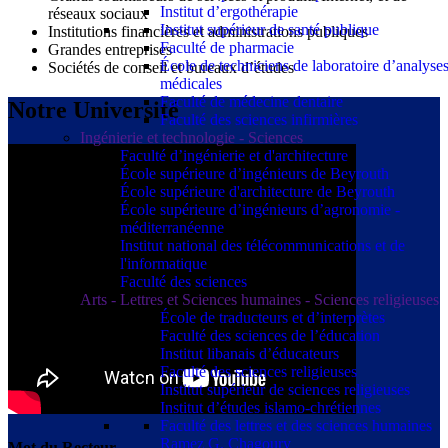
Institut d’ergothérapie
réseaux sociaux
Institut supérieur de santé publique
Institutions financières et administrations publiques
Faculté de pharmacie
Grandes entreprises
École de techniciens de laboratoire d’analyse
Sociétés de conseil et bureaux d’études
médicales
Faculté de médecine dentaire
Notre Université
Faculté des sciences infirmières
Ingénierie et technologie - Sciences
Faculté d’ingénierie et d'architecture
École supérieure d’ingénieurs de Beyrouth
École supérieure d'architecture de Beyrouth
École supérieure d’ingénieurs d’agronomie -
méditerranéenne
Institut national des télécommunications et de
l'informatique
Faculté des sciences
Arts - Lettres et Sciences humaines - Sciences religieuses
École de traducteurs et d’interprètes
Faculté des sciences de l’éducation
Institut libanais d’éducateurs
Faculté des sciences religieuses
Institut supérieur de sciences religieuses
Institut d’études islamo-chrétiennes
Faculté des lettres et des sciences humaines
Ramez G. Chagoury
Mot du Recteur