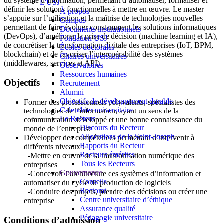
du système d’information, permettant d’automatiser, formaliser et
L'USJ
définir les solutions fonctionnelles à mettre en œuvre. Le master
À propos
s’appuie sur l’utilisation et la maîtrise de technologies nouvelles
Campus
permettant de faire évoluer constamment les solutions informatiques
Documents institutionnels
(DevOps), d’améliorer la prise de décision (machine learning et IA),
Fondation USJ
de concrétiser la transformation digitale des entreprises (IoT, BPM,
Écoles doctorales
blockchain) et de favoriser l’interopérabilité des systèmes
Chaires universitaires
(middlewares, services et API).
Observatoires
Ressources humaines
Objectifs
Recrutement
Alumni
Objectifs de développement durable
Former des professionnels polyvalents, spécialistes des
Calendrier universitaire
technologies de l’information, ayant un sens de la
Le Recteur
communication développé et une bonne connaissance du
Discours du Recteur
monde de l’entreprise
Allocutions de la Saint-Joseph
Développer des compétences permettant d’intervenir à
Rapports du Recteur
différents niveaux :
Recteurs émérites
-Mettre en œuvre de la transformation numérique des
Tous les Recteurs
entreprises
Gouvernance
-Concevoir l’architecture des systèmes d’information et
Conseils
automatiser du cycle de production de logiciels
Rectorat
-Conduire des projets, prendre des décisions ou créer une
Centre universitaire d’éthique
entreprise
Assurance qualité
Pédagogie universitaire
Conditions d’admission