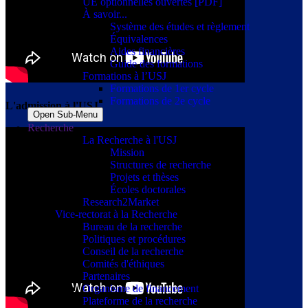
UE optionnelles ouvertes [PDF]
À savoir...
Système des études et règlement
Équivalences
Aides financières
Guide des formations
Formations à l’USJ
Formations de 1er cycle
Formations de 2e cycle
L'admission à l'USJ
Open Sub-Menu
Recherche
La Recherche à l'USJ
Mission
Structures de recherche
Projets et thèses
Écoles doctorales
Research2Market
Vice-rectorat à la Recherche
Bureau de la recherche
Politiques et procédures
Conseil de la recherche
Comités d'éthiques
Partenaires
Organisme de financement
Plateforme de la recherche