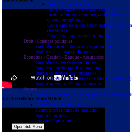
Institut de lettres orientales
École libanaise de formation sociale
Institut d’études scéniques, audiovisuelles et
cinématographiques
École supérieure des arts et techniques de la
(ESMOD)
Faculté de langues et de traduction
Droit - Sciences politiques
Faculté de droit et des sciences politiques
Institut des sciences politiques
Économie - Gestion - Banque - Assurances
Faculté de sciences économiques
Faculté de gestion et de management
Institut de gestion des entreprises
Institut supérieur des sciences de l'assurance (ISSA)
Institut supérieur d’études bancaires
Autres
Centre de l'innovation numérique et de l'intelligence
USJ l'excellence d'une Nation
artificielle
Centre académique japonais
Centre professionnel de médiation
Institut Confucius
Université pour tous
Open Sub-Menu