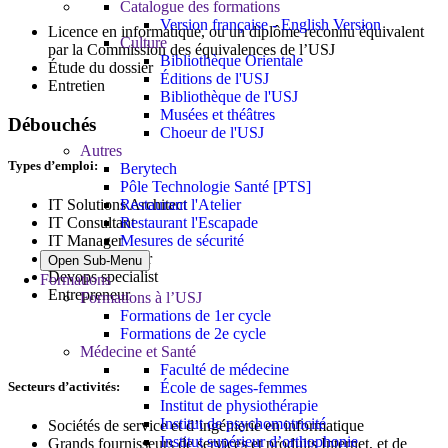
Catalogue des formations
Version française - English Version
Licence en informatique, ou un diplôme reconnu équivalent
Culture
par la Commission des équivalences de l’USJ
Bibliothèque Orientale
Étude du dossier
Éditions de l'USJ
Entretien
Bibliothèque de l'USJ
Musées et théâtres
Débouchés
Choeur de l'USJ
Autres
Types d’emploi:
Berytech
Pôle Technologie Santé [PTS]
Restaurant l'Atelier
IT Solutions Architect
Restaurant l'Escapade
IT Consultant
Mesures de sécurité
IT Manager
Project Manager
Open Sub-Menu
Devops specialist
Formations
Entrepreneur
Formations à l’USJ
Formations de 1er cycle
Formations de 2e cycle
Médecine et Santé
Faculté de médecine
Secteurs d’activités:
École de sages-femmes
Institut de physiothérapie
Institut de psychomotricité
Sociétés de service et d’ingénierie en informatique
Institut supérieur d’orthophonie
Grands fournisseurs de services et produits Internet, et de