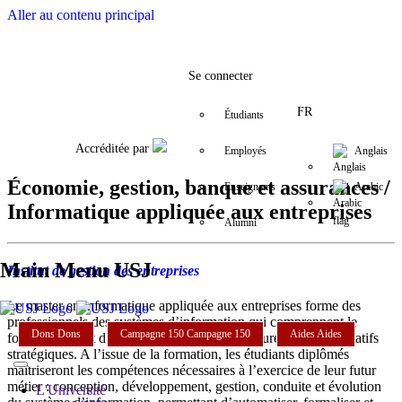
Aller au contenu principal
Facebook
Twitter
Instagram
LinkedIn
YouTube
+9611421000
info@usj.e
Se connecter
FR
Étudiants
Accréditée par
Employés
Anglais
Économie, gestion, banque et assurances /
Enseignants
Arabic
Informatique appliquée aux entreprises
Alumni
Main Menu USJ
Institut de gestion des entreprises
Le master en informatique appliquée aux entreprises forme des
professionnels des systèmes d’information qui comprennent le
Dons
Dons
Campagne 150
Campagne 150
Aides
Aides
fonctionnement d’une organisation, ses structures et ses impératifs
stratégiques. A l’issue de la formation, les étudiants diplômés
maîtriseront les compétences nécessaires à l’exercice de leur futur
métier : conception, développement, gestion, conduite et évolution
L'Université