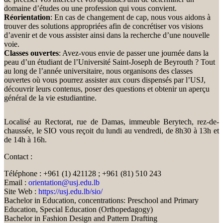
domaine d’études ou une profession qui vous convient.
Réorientation
: En cas de changement de cap, nous vous aidons à
trouver des solutions appropriées afin de concrétiser vos visions
d’avenir et de vous assister ainsi dans la recherche d’une nouvelle
voie.
Classes ouvertes
: Avez-vous envie de passer une journée dans la
peau d’un étudiant de l’Université Saint-Joseph de Beyrouth ? Tout
au long de l’année universitaire, nous organisons des classes
ouvertes où vous pourrez assister aux cours dispensés par l’USJ,
découvrir leurs contenus, poser des questions et obtenir un aperçu
général de la vie estudiantine.
Localisé au Rectorat, rue de Damas, immeuble Berytech, rez-de-
chaussée, le SIO vous reçoit du lundi au vendredi, de 8h30 à 13h et
de 14h à 16h.
Contact :
Téléphone : +961 (1) 421128 ; +961 (81) 510 243
Email :
orientation@usj.edu.lb
Site Web :
https://usj.edu.lb/sio/
Bachelor in Education, concentrations: Preschool and Primary
Education, Special Education (Orthopedagogy)
Bachelor in Fashion Design and Pattern Drafting