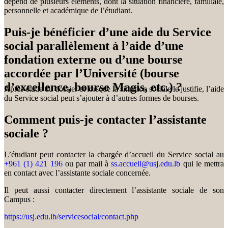
dépend de plusieurs éléments, dont la situation financière, familiale,
personnelle et académique de l’étudiant.
Puis-je bénéficier d’une aide du Service
social parallèlement à l’aide d’une
fondation externe ou d’une bourse
accordée par l’Université (bourse
d’excellence, bourse Magis, etc.) ?
Après étude du dossier et lorsque la situation sociale le justifie, l’aide
du Service social peut s’ajouter à d’autres formes de bourses.
Comment puis-je contacter l’assistante
sociale ?
L’étudiant peut contacter la chargée d’accueil du Service social au
+961 (1) 421 196
ou par mail à
ss.accueil@usj.edu.lb
qui le mettra
en contact avec l’assistante sociale concernée.
Il peut aussi contacter directement l’assistante sociale de son
Campus :
https://usj.edu.lb/servicesocial/contact.php