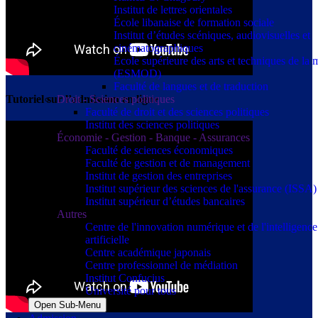
Institut de lettres orientales
École libanaise de formation sociale
Institut d’études scéniques, audiovisuelles et
cinématographiques
École supérieure des arts et techniques de la
(ESMOD)
Faculté de langues et de traduction
Droit - Sciences politiques
Tutoriel sur l’admission en ligne
Faculté de droit et des sciences politiques
Institut des sciences politiques
Économie - Gestion - Banque - Assurances
Faculté de sciences économiques
Faculté de gestion et de management
Institut de gestion des entreprises
Institut supérieur des sciences de l'assurance (ISSA)
Institut supérieur d’études bancaires
Autres
Centre de l'innovation numérique et de l'intelligence
artificielle
Centre académique japonais
Centre professionnel de médiation
Institut Confucius
Université pour tous
Open Sub-Menu