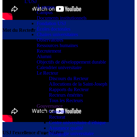
L'USJ
À propos
Campus
Documents institutionnels
Fondation USJ
Écoles doctorales
Mot du Recteur
Chaires universitaires
Observatoires
Ressources humaines
Recrutement
Alumni
Objectifs de développement durable
Calendrier universitaire
Le Recteur
Discours du Recteur
Allocutions de la Saint-Joseph
Rapports du Recteur
Recteurs émérites
Tous les Recteurs
Gouvernance
Conseils
Rectorat
Centre universitaire d’éthique
Assurance qualité
USJ l'excellence d'une Nation
Pédagogie universitaire