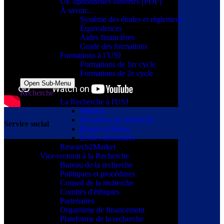
UE optionnelles ouvertes [PDF]
À savoir...
Système des études et règlement
Équivalences
Aides financières
Guide des formations
Formations à l’USJ
Formations de 1er cycle
Formations de 2e cycle
Open Sub-Menu
Recherche
La Recherche à l'USJ
Mission
Structures de recherche
Service social
Projets et thèses
Écoles doctorales
Research2Market
Vice-rectorat à la Recherche
Bureau de la recherche
Politiques et procédures
Conseil de la recherche
Comités d'éthiques
Partenaires
Organisme de financement
Plateforme de la recherche