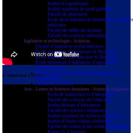
Institut d’ergothérapie
Institut supérieur de santé publique
Faculté de pharmacie
École de techniciens de laboratoire d’analyse
médicales
Faculté de médecine dentaire
Faculté des sciences infirmières
Ingénierie et technologie - Sciences
Faculté d’ingénierie et d'architecture
École supérieure d’ingénieurs de Beyrouth
École supérieure d'architecture de Beyrouth
École supérieure d’ingénieurs d’agronomie -
méditerranéenne
Institut national des télécommunications et de
L'admission à l'USJ
l'informatique
Faculté des sciences
Arts - Lettres et Sciences humaines - Sciences religieuses
École de traducteurs et d’interprètes
Faculté des sciences de l’éducation
Institut libanais d’éducateurs
Faculté des sciences religieuses
Institut supérieur de sciences religieuses
Institut d’études islamo-chrétiennes
Faculté des lettres et des sciences humaines
Ramez G. Chagoury