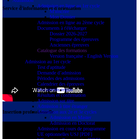
Admission
Admission en ligne au 1er cycle
Service d'information et d'orientation
M'inscrire
Mon Dossier
Admission en ligne au 2ème cycle
Documents à t'élécharger
Dossier 2026-2027
Programme des épreuves
Anciennes épreuves
Catalogue des formations
Version française - English Version
Admission au 1er cycle
Test d'aptitude
Demande d’admission
Périodes des admissions
Calendrier des épreuves
Documents requis
Résultats et confirmation
Admission sur titre
Admission à titre étranger
Admission aux 2e et 3e cycles
Insertion professionnelle
Admission en Master
Admission en Doctorat
Admission en cours de programme
UE optionnelles USJ [PDF]