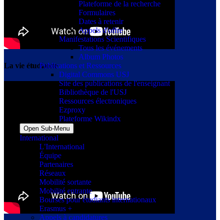
Plateforme de la recherche
Formulaires
Dates à retenir
Appels d'offre
Manifestations Scientifiques
Tous les événements
Album Photos
Publications et Ressources
La vie étudiante
Digital Commons USJ
Site des publications de l'enseignant
Bibliothèque de l'USJ
Ressources électroniques
Ezproxy
Plateforme Wikindx
Open Sub-Menu
International
L'International
Équipe
Partenaires
Réseaux
Mobilité sortante
Mobilité entrante
Bourses pour étudiants internationaux
Erasmus +
Appels à candidatures