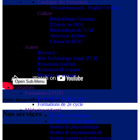
Catalogue des formations
Version française - English Version
Culture
Bibliothèque Orientale
Éditions de l'USJ
Bibliothèque de l'USJ
Musées et théâtres
Choeur de l'USJ
Autres
Berytech
Pôle Technologie Santé [PTS]
Restaurant l'Atelier
Restaurant l'Escapade
Mesures de sécurité
Open Sub-Menu
Formations
Formations à l’USJ
Formations de 1er cycle
Aides financières et bourses
Formations de 2e cycle
Médecine et Santé
Nos services
Faculté de médecine
École de sages-femmes
Institut de physiothérapie
Institut de psychomotricité
Institut supérieur d’orthophonie