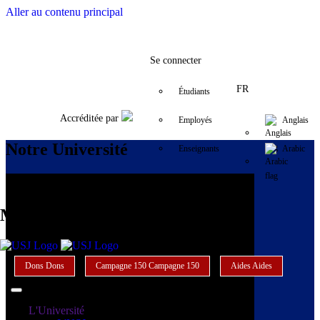
Aller au contenu principal
Facebook
Twitter
Instagram
LinkedIn
YouTube
+9611421000
info@usj.e
Se connecter
FR
Étudiants
Accréditée par
Employés
Anglais
Notre Université
Enseignants
Arabic
Alumni
Main Menu USJ
Dons
Dons
Campagne 150
Campagne 150
Aides
Aides
L'Université