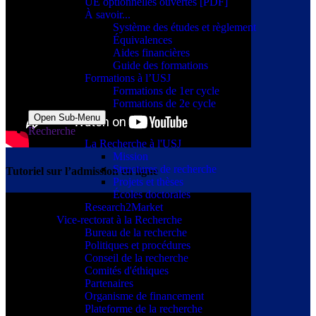
UE optionnelles ouvertes [PDF]
À savoir...
Système des études et règlement
Équivalences
Aides financières
Guide des formations
Formations à l’USJ
Formations de 1er cycle
Formations de 2e cycle
Open Sub-Menu
Recherche
La Recherche à l'USJ
Mission
Structures de recherche
Tutoriel sur l’admission en ligne
Projets et thèses
Écoles doctorales
Research2Market
Vice-rectorat à la Recherche
Bureau de la recherche
Politiques et procédures
Conseil de la recherche
Comités d'éthiques
Partenaires
Organisme de financement
Plateforme de la recherche