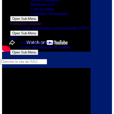
Résidence USJ
Carte privilège
Calendrier universitaire
Open Sub-Menu
Formation continue
Centre de formation professionnelle [CFP]
Open Sub-Menu
HDF
Hôtel-Dieu de France
Centre de Médecine de Famille
Open Sub-Menu
La vie étudiante