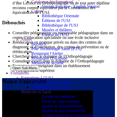
Catalogue des formations
d’une Licence en Orthopédagogie ou de tout autre diplôme
Version française - English Version
reconnu comme équivalent par la Commission des
Culture
équivalences de l’USJ.
Bibliothèque Orientale
Éditions de l'USJ
Débouchés
Bibliothèque de l'USJ
Musées et théâtres
Conseiller pédagogique ou responsable pédagogique dans un
Choeur de l'USJ
centre d’éducation spécialisée ou une école inclusive
Autres
Rééducateur en pratique privée ou dans des centres de
Berytech
diagnostic et d’orientation, des centres de prévention ou de
Pôle Technologie Santé [PTS]
rééducation
Restaurant l'Atelier
Chercheur dans le domaine de l’Orthopédagogie
Restaurant l'Escapade
Consultant expert dans le domaine de l’Orthopédagogie
Mesures de sécurité
Formateur ou enseignant dans un établissement
Open Sub-Menu
d’enseignement supérieur
Formations
Formations à l’USJ
Notre Université
Formations de 1er cycle
Formations de 2e cycle
Médecine et Santé
Faculté de médecine
École de sages-femmes
Institut de physiothérapie
Institut de psychomotricité
Institut supérieur d’orthophonie