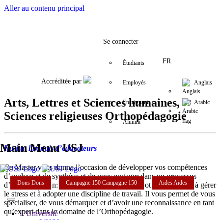
Aller au contenu principal
Facebook
Twitter
Instagram
LinkedIn
YouTube
+9611421000
info@usj.e
Se connecter
FR
Étudiants
Accréditée par
Employés
Anglais
Arts, Lettres et Sciences humaines,
Enseignants
Arabic
Sciences religieuses Orthopédagogie
Alumni
Main Menu USJ
Institut libanais d’éducateurs
Ce Master vous donne l’occasion de développer vos compétences
d’analyse et de synthèse et de vous engager dans un processus
Dons
Dons
Campagne 150
Campagne 150
Aides
Aides
d’auto-formation: d’apprendre à développer votre autonomie, à gérer
le stress et à adopter une discipline de travail. Il vous permet de vous
spécialiser, de vous démarquer et d’avoir une reconnaissance en tant
qu’expert dans le domaine de l’Orthopédagogie.
L'Université