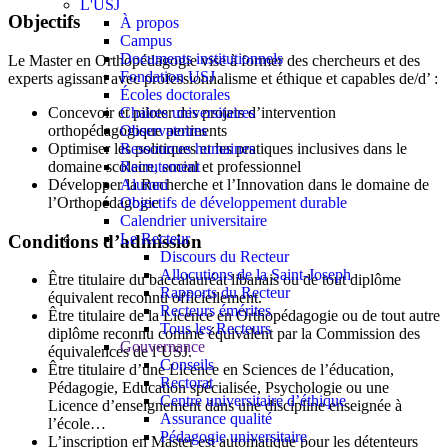
L'USJ
Objectifs
À propos
Campus
Documents institutionnels
Le Master en Orthopédagogie vise à former des chercheurs et des
Fondation USJ
experts agissant avec professionnalisme et éthique et capables de/d’ :
Écoles doctorales
Chaires universitaires
Concevoir et piloter des projets d’intervention
Observatoires
orthopédagogique pertinents
Ressources humaines
Optimiser les politiques et les pratiques inclusives dans le
Recrutement
domaine scolaire, social et professionnel
Alumni
Développer la Recherche et l’Innovation dans le domaine de
Objectifs de développement durable
l’Orthopédagogie
Calendrier universitaire
Le Recteur
Conditions d’admission
Discours du Recteur
Allocutions de la Saint-Joseph
Être titulaire du baccalauréat libanais ou de tout diplôme
Rapports du Recteur
équivalent reconnu officiellement.
Recteurs émérites
Être titulaire de la Licence en Orthopédagogie ou de tout autre
Tous les Recteurs
diplôme reconnu comme équivalent par la Commission des
Gouvernance
équivalences de l’USJ.
Conseils
Être titulaire d’une Licence en Sciences de l’éducation,
Rectorat
Pédagogie, Education spécialisée, Psychologie ou une
Centre universitaire d’éthique
Licence d’enseignement dans une discipline enseignée à
Assurance qualité
l’école…
Pédagogie universitaire
L’inscription en Master est automatique pour les détenteurs