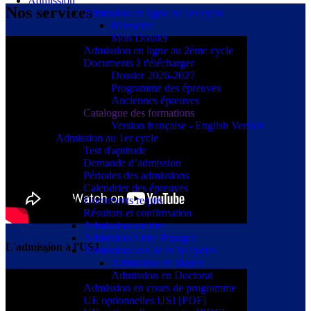
Admission
Nos services
Admission en ligne au 1er cycle
M'inscrire
Mon Dossier
Admission en ligne au 2ème cycle
Documents à t'élécharger
Dossier 2026-2027
Programme des épreuves
Anciennes épreuves
Catalogue des formations
Version française - English Version
Admission au 1er cycle
Test d'aptitude
Demande d’admission
Périodes des admissions
Calendrier des épreuves
Documents requis
Résultats et confirmation
Admission sur titre
Admission à titre étranger
L'admission à l'USJ
Admission aux 2e et 3e cycles
Admission en Master
Admission en Doctorat
Admission en cours de programme
UE optionnelles USJ [PDF]