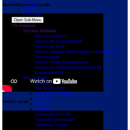
Activités
Insertion professionnelle
Photos
Live map
Open Sub-Menu
Vie étudiante
Services étudiants
Tous les Services
Service de la vie étudiante
Service du sport
Service étudiant d'information et d'orientation
Service social
Service d'aide psychologique
Service de l'insertion professionnelle
Université d’été
Vie étudiante
Activités
Site de l'étudiant
Conseil des étudiants
Amicales
Service social
Clubs
Campus-J
Generation H.O.P.E.
Pastorale universitaire
Opération 7e jour
Services pratiques