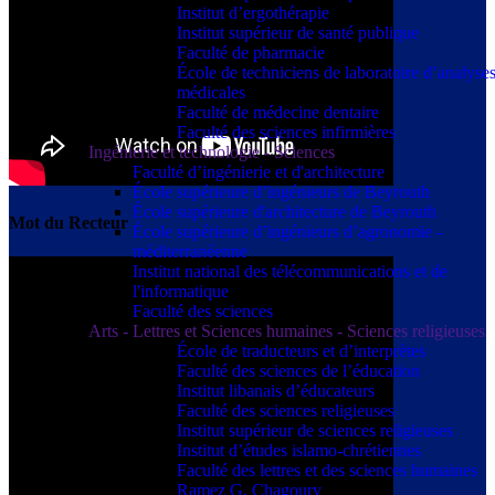
Institut d’ergothérapie
Institut supérieur de santé publique
Faculté de pharmacie
École de techniciens de laboratoire d’analyse
médicales
Faculté de médecine dentaire
Faculté des sciences infirmières
Ingénierie et technologie - Sciences
Faculté d’ingénierie et d'architecture
École supérieure d’ingénieurs de Beyrouth
École supérieure d'architecture de Beyrouth
Mot du Recteur
École supérieure d’ingénieurs d’agronomie -
méditerranéenne
Institut national des télécommunications et de
l'informatique
Faculté des sciences
Arts - Lettres et Sciences humaines - Sciences religieuses
École de traducteurs et d’interprètes
Faculté des sciences de l’éducation
Institut libanais d’éducateurs
Faculté des sciences religieuses
Institut supérieur de sciences religieuses
Institut d’études islamo-chrétiennes
Faculté des lettres et des sciences humaines
Ramez G. Chagoury