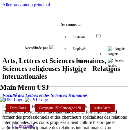
Aller au contenu principal
Facebook
Twitter
Instagram
LinkedIn
YouTube
+9611421000
info@usj.e
Se connecter
FR
Étudiants
Accréditée par
Employés
Anglais
Arts, Lettres et Sciences humaines,
Enseignants
Arabic
Sciences religieuses Histoire - Relations
Alumni
internationales
Main Menu USJ
Faculté des Lettres et des Sciences Humaines
Le département HRI offre une formation originale, articulant
Dons
Dons
Campagne 150
Campagne 150
Aides
Aides
l’histoire et les relations internationales. Cette formation entend
former des professionnels et des chercheurs spécialistes des relations
internationales. Les cours proposés allient culture historique et
L'Université
approche pluridisciplinaire des relations internationales. Une