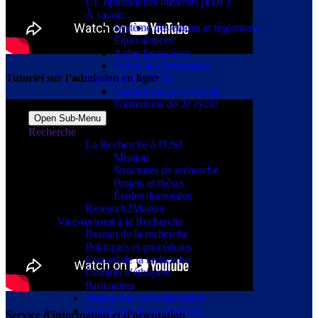
UE optionnelles ouvertes [PDF]
À savoir...
Système des études et règlement
Équivalences
Aides financières
Guide des formations
Tutoriel sur l’admission en ligne
Formations à l’USJ
Formations de 1er cycle
Formations de 2e cycle
Open Sub-Menu
Recherche
La Recherche à l'USJ
Mission
Structures de recherche
Projets et thèses
Écoles doctorales
Research2Market
Vice-rectorat à la Recherche
Bureau de la recherche
Politiques et procédures
Conseil de la recherche
Comités d'éthiques
Partenaires
Organisme de financement
Plateforme de la recherche
Service d'information et d'orientation