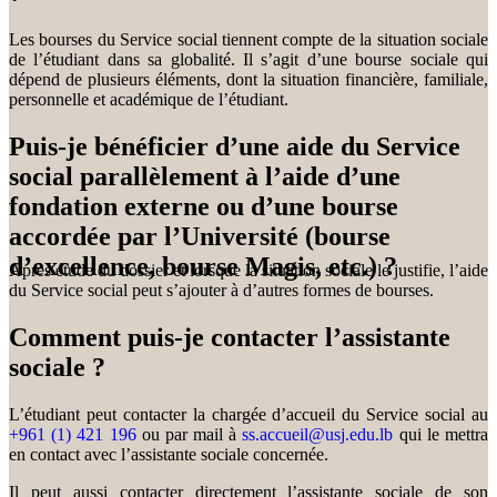
Les bourses du Service social tiennent compte de la situation sociale
de l’étudiant dans sa globalité. Il s’agit d’une bourse sociale qui
dépend de plusieurs éléments, dont la situation financière, familiale,
personnelle et académique de l’étudiant.
Puis-je bénéficier d’une aide du Service
social parallèlement à l’aide d’une
fondation externe ou d’une bourse
accordée par l’Université (bourse
d’excellence, bourse Magis, etc.) ?
Après étude du dossier et lorsque la situation sociale le justifie, l’aide
du Service social peut s’ajouter à d’autres formes de bourses.
Comment puis-je contacter l’assistante
sociale ?
L’étudiant peut contacter la chargée d’accueil du Service social au
+961 (1) 421 196
ou par mail à
ss.accueil@usj.edu.lb
qui le mettra
en contact avec l’assistante sociale concernée.
Il peut aussi contacter directement l’assistante sociale de son