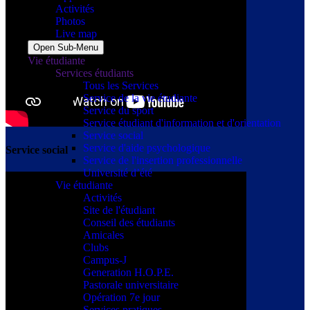
Activités
Photos
Live map
Open Sub-Menu
Vie étudiante
Services étudiants
Tous les Services
Service de la vie étudiante
Service du sport
Service étudiant d'information et d'orientation
Service social
Service d'aide psychologique
Service social
Service de l'insertion professionnelle
Université d’été
Vie étudiante
Activités
Site de l'étudiant
Conseil des étudiants
Amicales
Clubs
Campus-J
Generation H.O.P.E.
Pastorale universitaire
Opération 7e jour
Services pratiques