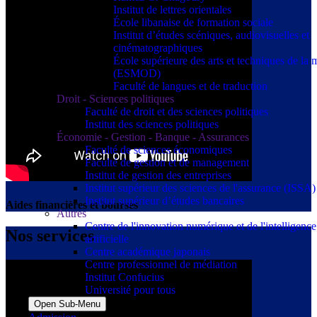
Institut de lettres orientales
École libanaise de formation sociale
Institut d’études scéniques, audiovisuelles et
cinématographiques
École supérieure des arts et techniques de la
(ESMOD)
Faculté de langues et de traduction
Droit - Sciences politiques
Faculté de droit et des sciences politiques
Institut des sciences politiques
Économie - Gestion - Banque - Assurances
Faculté de sciences économiques
Faculté de gestion et de management
Institut de gestion des entreprises
Institut supérieur des sciences de l'assurance (ISSA)
Institut supérieur d’études bancaires
Aides financières et bourses
Autres
Centre de l'innovation numérique et de l'intelligence
Nos services
artificielle
Centre académique japonais
Centre professionnel de médiation
Institut Confucius
Université pour tous
Open Sub-Menu