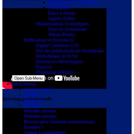
Plateforme de la recherche
Formulaires
Dates à retenir
Appels d'offre
Manifestations Scientifiques
Tous les événements
Album Photos
Publications et Ressources
Digital Commons USJ
Site des publications de l'enseignant
Bibliothèque de l'USJ
Ressources électroniques
Ezproxy
Plateforme Wikindx
Open Sub-Menu
International
L'International
Équipe
Insertion professionnelle
Partenaires
Réseaux
Mobilité sortante
Mobilité entrante
Bourses pour étudiants internationaux
Erasmus +
Appels à candidatures