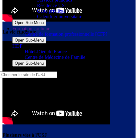
Résidence USJ
Carte privilège
Calendrier universitaire
Open Sub-Menu
Formation continue
La vie étudiante
Centre de formation professionnelle [CFP]
Open Sub-Menu
HDF
Hôtel-Dieu de France
Centre de Médecine de Famille
Open Sub-Menu
Plusieurs vies à l'USJ