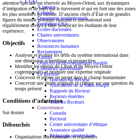
L'USJ
attention spéciale est réservée au Moyen-Orient, aux dynamiques
À propos
d’intégration et de repli qui le traversent et qui en font une des zones
Campus
les plus sensibles du monde. D’anciens chefs d’État et de grandes
Documents institutionnels
figures du monde politique national et international sont
Fondation USJ
régulièrement invités à faire bénéficier les étudiants de leur
Écoles doctorales
expérience.
Chaires universitaires
Observatoires
Objectifs
Ressources humaines
Recrutement
Analyser et évaluer les défis du système international dans
Alumni
une dimension scientifique et prospective
Objectifs de développement durable
Identifier les enjeux du Liban et du Moyen-Orient
Calendrier universitaire
contemporains et produire une expertise originale
Le Recteur
Concevoir et piloter un projet dans le champ humanitaire
Discours du Recteur
Concevoir une étude originale et critique sur une question du
Allocutions de la Saint-Joseph
temps présent
Rapports du Recteur
Recteurs émérites
Conditions d’admission
Tous les Recteurs
Gouvernance
Sur dossier
Conseils
Rectorat
Débouchés
Centre universitaire d’éthique
Assurance qualité
Pédagogie universitaire
Organisations internationales et régionales