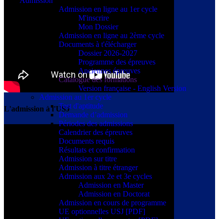
Admission
Admission en ligne au 1er cycle
M'inscrire
Mon Dossier
Admission en ligne au 2ème cycle
Documents à t'élécharger
Dossier 2026-2027
Programme des épreuves
Anciennes épreuves
Catalogue des formations
Version française - English Version
Admission au 1er cycle
Test d'aptitude
L'admission à l'USJ
Demande d’admission
Périodes des admissions
Calendrier des épreuves
Documents requis
Résultats et confirmation
Admission sur titre
Admission à titre étranger
Admission aux 2e et 3e cycles
Admission en Master
Admission en Doctorat
Admission en cours de programme
UE optionnelles USJ [PDF]