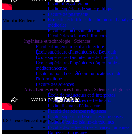
Institut d’ergothérapie
Institut supérieur de santé publique
Faculté de pharmacie
École de techniciens de laboratoire d’analyse
Mot du Recteur
médicales
Faculté de médecine dentaire
Faculté des sciences infirmières
Ingénierie et technologie - Sciences
Faculté d’ingénierie et d'architecture
École supérieure d’ingénieurs de Beyrouth
École supérieure d'architecture de Beyrouth
École supérieure d’ingénieurs d’agronomie -
méditerranéenne
Institut national des télécommunications et de
l'informatique
Faculté des sciences
Arts - Lettres et Sciences humaines - Sciences religieuses
École de traducteurs et d’interprètes
Faculté des sciences de l’éducation
Institut libanais d’éducateurs
Faculté des sciences religieuses
Institut supérieur de sciences religieuses
USJ l'excellence d'une Nation
Institut d’études islamo-chrétiennes
Faculté des lettres et des sciences humaines
Ramez G. Chagoury