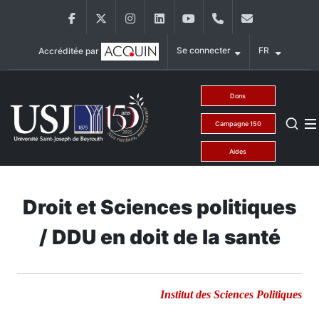
Aller au contenu principal
Facebook
Twitter
Instagram
LinkedIn
YouTube
+9611421000
info@usj.ed
Se connecter
FR
Accréditée par
Main Menu USJ
Dons
Campagne 150
Aides
Droit et Sciences politiques
/ DDU en doit de la santé
Institut des Sciences Politiques