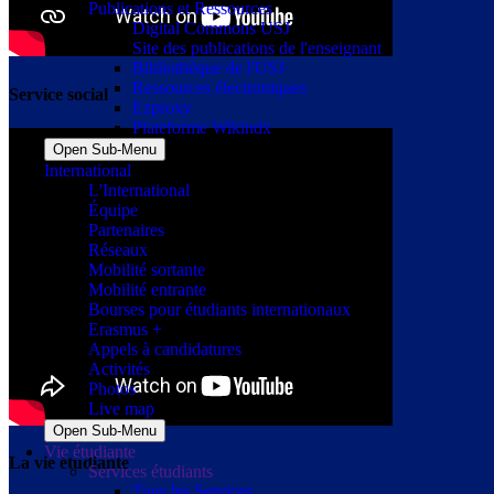
Publications et Ressources
Digital Commons USJ
Site des publications de l'enseignant
Bibliothèque de l'USJ
Ressources électroniques
Service social
Ezproxy
Plateforme Wikindx
Open Sub-Menu
International
L'International
Équipe
Partenaires
Réseaux
Mobilité sortante
Mobilité entrante
Bourses pour étudiants internationaux
Erasmus +
Appels à candidatures
Activités
Photos
Live map
Open Sub-Menu
Vie étudiante
La vie étudiante
Services étudiants
Tous les Services