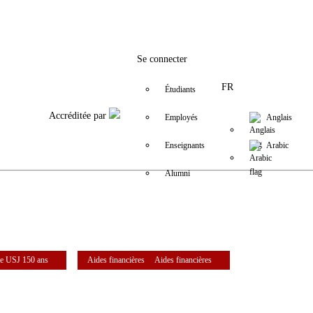
Facebook
Twitter
Instagram
LinkedIn
YouTube
+9611421000
info@usj.edu
Se connecter
FR
Étudiants
Accréditée par
Employés
Anglais
Enseignants
Arabic
Alumni
e USJ 150 ans
Aides financières
Aides financières