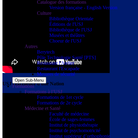
Catalogue des formations
Version française - English Version
Culture
Bibliothèque Orientale
Éditions de l'USJ
Bibliothèque de l'USJ
Musées et théâtres
Choeur de l'USJ
Autres
Berytech
Pôle Technologie Santé [PTS]
Restaurant l'Atelier
Restaurant l'Escapade
Mesures de sécurité
Open Sub-Menu
USJ l'excellence d'une Nation
Formations
Formations à l’USJ
Formations de 1er cycle
Formations de 2e cycle
Médecine et Santé
Faculté de médecine
École de sages-femmes
Institut de physiothérapie
Institut de psychomotricité
Institut supérieur d’orthophonie