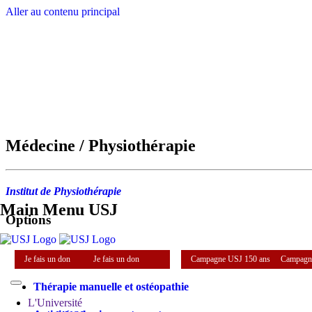
Aller au contenu principal
Médecine / Physiothérapie
Institut de Physiothérapie
Main Menu USJ
Options
Je fais un don
Je fais un don
Campagne USJ 150 ans
Campagn
Thérapie manuelle et ostéopathie
L'Université