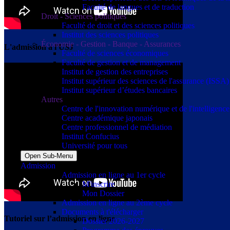
Faculté de langues et de traduction
Droit - Sciences politiques
Faculté de droit et des sciences politiques
Institut des sciences politiques
Économie - Gestion - Banque - Assurances
L'admission à l'USJ
Faculté de sciences économiques
Faculté de gestion et de management
Institut de gestion des entreprises
Institut supérieur des sciences de l'assurance (ISSA)
Institut supérieur d’études bancaires
Autres
Centre de l'innovation numérique et de l'intelligence a
Centre académique japonais
Centre professionnel de médiation
Institut Confucius
Université pour tous
Open Sub-Menu
Admission
Admission en ligne au 1er cycle
M'inscrire
Mon Dossier
Admission en ligne au 2ème cycle
Documents à t'élécharger
Tutoriel sur l’admission en ligne
Dossier 2026-2027