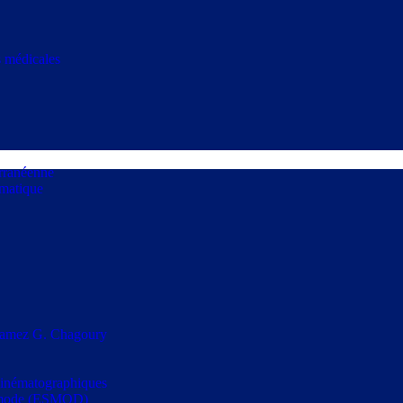
s médicales
erranéenne
rmatique
s Ramez G. Chagoury
t cinématographiques
la mode (ESMOD)