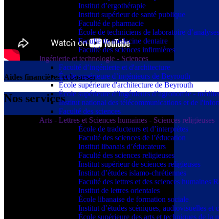
Institut d’ergothérapie
Institut supérieur de santé publique
Faculté de pharmacie
École de techniciens de laboratoire d’analyse
Faculté de médecine dentaire
Faculté des sciences infirmières
Ingénierie et technologie - Sciences
Faculté d’ingénierie et d'architecture
École supérieure d’ingénieurs de Beyrouth
Aides financières et bourses
École supérieure d'architecture de Beyrouth
École supérieure d’ingénieurs d’agronomie - médit
Nos services
Institut national des télécommunications et de l'info
Faculté des sciences
Arts - Lettres et Sciences humaines - Sciences religieuses
École de traducteurs et d’interprètes
Faculté des sciences de l’éducation
Institut libanais d’éducateurs
Faculté des sciences religieuses
Institut supérieur de sciences religieuses
Institut d’études islamo-chrétiennes
Faculté des lettres et des sciences humaine
Institut de lettres orientales
École libanaise de formation sociale
Institut d’études scéniques, audiovisuelles e
École supérieure des arts et techniques de 