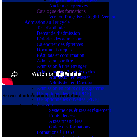
Programme des épreuves
Anciennes épreuves
Catalogue des formations
Version française - English Version
Admission au 1er cycle
Test d'aptitude
Demande d’admission
Périodes des admissions
Calendrier des épreuves
Documents requis
Résultats et confirmation
Admission sur titre
Admission à titre étranger
Admission aux 2e et 3e cycles
Admission en Master
Admission en Doctorat
Admission en cours de programme
UE optionnelles USJ [PDF]
Service d'information et d'orientation
UE optionnelles ouvertes [PDF]
À savoir...
Système des études et règlement
Équivalences
Aides financières
Guide des formations
Formations à l’USJ