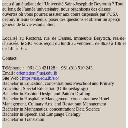
peau d’un étudiant de l’Université Saint-Joseph de Beyrouth ? Tout
au long de l’année universitaire, nous organisons des classes
ouvertes où vous pourrez assister aux cours dispensés par l’USJ,
découvrir leurs contenus, poser des questions et obtenir un aperçu
général de la vie estudiantine.
Localisé au Rectorat, rue de Damas, immeuble Berytech, rez-de-
chaussée, le SIO vous reçoit du lundi au vendredi, de 8h30 à 13h et
de 14h à 16h.
Contact :
Téléphone : +961 (1) 421128 ; +961 (81) 510 243
Email :
orientation@usj.edu.lb
Site Web :
https://usj.edu.lb/sio/
Bachelor in Education, concentrations: Preschool and Primary
Education, Special Education (Orthopedagogy)
Bachelor in Fashion Design and Pattern Drafting
Bachelor in Hospitality Management, concentrations: Hotel
Management, Culinary Arts, and Restaurant Management
Bachelor in Mathematics, concentration: Data Science
Bachelor in Speech and Language Therapy
Bachelor in Translation