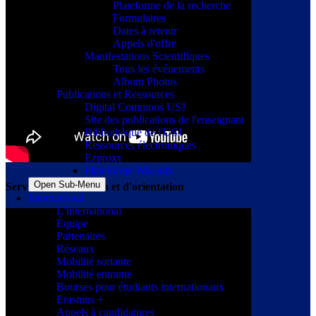
Plateforme de la recherche
Formulaires
Dates à retenir
Appels d'offre
Manifestations Scientifiques
Tous les événements
Album Photos
Publications et Ressources
Digital Commons USJ
Site des publications de l'enseignant
Bibliothèque de l'USJ
Ressources électroniques
Ezproxy
Plateforme Wikindx
Open Sub-Menu
Service d'information et d'orientation
International
L'International
Équipe
Partenaires
Réseaux
Mobilité sortante
Mobilité entrante
Bourses pour étudiants internationaux
Erasmus +
Appels à candidatures