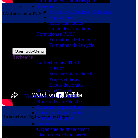
UE optionnelles ouvertes [PDF]
À savoir...
Système des études et règlement
L'admission à l'USJ
Équivalences
Aides financières
Guide des formations
Formations à l’USJ
Formations de 1er cycle
Formations de 2e cycle
Open Sub-Menu
Recherche
La Recherche à l'USJ
Mission
Structures de recherche
Projets et thèses
Écoles doctorales
Research2Market
Vice-rectorat à la Recherche
Bureau de la recherche
Politiques et procédures
Conseil de la recherche
Tutoriel sur l’admission en ligne
Comités d'éthiques
Partenaires
Organisme de financement
Plateforme de la recherche