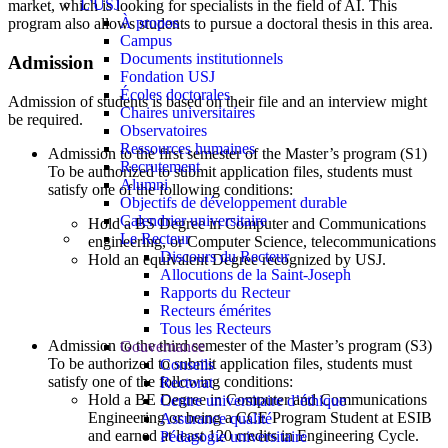
L'USJ
market, which is looking for specialists in the field of AI. This
À propos
program also allows students to pursue a doctoral thesis in this area.
Campus
Documents institutionnels
Admission
Fondation USJ
Écoles doctorales
Admission of students is based on their file and an interview might
Chaires universitaires
be required.
Observatoires
Ressources humaines
Admission to the first semester of the Master’s program (S1)
Recrutement
To be authorized to submit application files, students must
Alumni
satisfy one of the following conditions:
Objectifs de développement durable
Calendrier universitaire
Hold a BS Degree in Computer and Communications
Le Recteur
engineering, or Computer Science, telecommunications
Discours du Recteur
Hold an equivalent Degree recognized by USJ.
Allocutions de la Saint-Joseph
Rapports du Recteur
Recteurs émérites
Tous les Recteurs
Admission to the third semester of the Master’s program (S3)
Gouvernance
To be authorized to submit application files, students must
Conseils
satisfy one of the following conditions:
Rectorat
Hold a BE Degree in Computer and Communications
Centre universitaire d’éthique
Engineering or being a CCE Program Student at ESIB
Assurance qualité
and earned at least 120 credits in Engineering Cycle.
Pédagogie universitaire