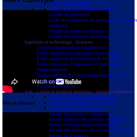
Institut d’ergothérapie
Institut supérieur de santé publique
Faculté de pharmacie
École de techniciens de laboratoire d’analyse
médicales
Faculté de médecine dentaire
Faculté des sciences infirmières
Ingénierie et technologie - Sciences
Faculté d’ingénierie et d'architecture
École supérieure d’ingénieurs de Beyrouth
École supérieure d'architecture de Beyrouth
École supérieure d’ingénieurs d’agronomie -
méditerranéenne
Institut national des télécommunications et de
l'informatique
Faculté des sciences
Arts - Lettres et Sciences humaines - Sciences religieuses
École de traducteurs et d’interprètes
Faculté des sciences de l’éducation
Mot du Recteur
Institut libanais d’éducateurs
Faculté des sciences religieuses
Institut supérieur de sciences religieuses
Institut d’études islamo-chrétiennes
Faculté des lettres et des sciences humaines
Ramez G. Chagoury