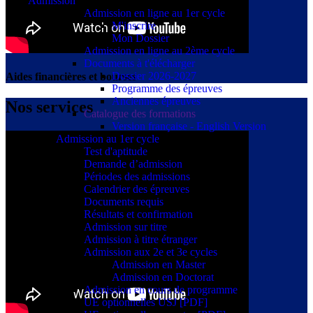
Admission
Admission en ligne au 1er cycle
M'inscrire
Mon Dossier
Admission en ligne au 2ème cycle
Documents à t'élécharger
Dossier 2026-2027
Aides financières et bourses
Programme des épreuves
Anciennes épreuves
Nos services
Catalogue des formations
Version française - English Version
Admission au 1er cycle
Test d'aptitude
Demande d’admission
Périodes des admissions
Calendrier des épreuves
Documents requis
Résultats et confirmation
Admission sur titre
Admission à titre étranger
Admission aux 2e et 3e cycles
Admission en Master
Admission en Doctorat
Admission en cours de programme
UE optionnelles USJ [PDF]