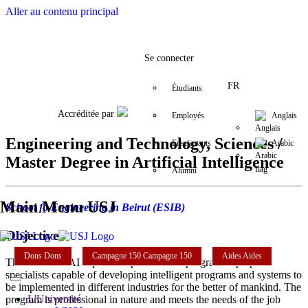
Aller au contenu principal
Facebook
Twitter
Instagram
LinkedIn
YouTube
+9611421000
info@usj.e
Se connecter
FR
Étudiants
Accréditée par
Employés
Anglais
Engineering and Technology, Sciences /
Enseignants
Arabic
Master Degree in Artificial Intelligence
Alumni
Main Menu USJ
School fo Engineering in Beirut (ESIB)
Objectives
Dons
Dons
Campagne 150
Campagne 150
Aides
Aides
The Master in AI is part of a professional program to prepare
specialists capable of developing intelligent programs and systems to
be implemented in different industries for the better of mankind. The
L'Université
program is professional in nature and meets the needs of the job