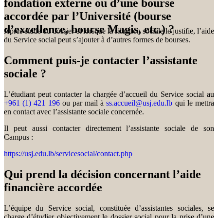
fondation externe ou d’une bourse
accordée par l’Université (bourse
d’excellence, bourse Magis, etc.) ?
Après étude du dossier et lorsque la situation sociale le justifie, l’aide
du Service social peut s’ajouter à d’autres formes de bourses.
Comment puis-je contacter l’assistante
sociale ?
L’étudiant peut contacter la chargée d’accueil du Service social au
+961 (1) 421 196
ou par mail à
ss.accueil@usj.edu.lb
qui le mettra
en contact avec l’assistante sociale concernée.
Il peut aussi contacter directement l’assistante sociale de son
Campus :
https://usj.edu.lb/servicesocial/contact.php
Qui prend la décision concernant l’aide
financière accordée
L’équipe du Service social, constituée d’assistantes sociales, se
charge d’étudier objectivement le dossier social pour la prise d’une