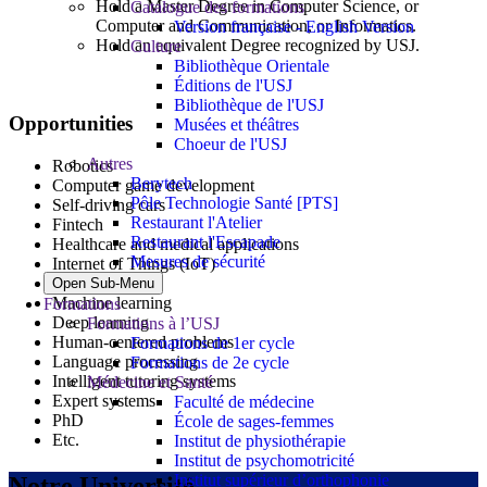
Hold a Master Degree in Computer Science, or
Catalogue des formations
Computer and Communication, or Informatics.
Version française - English Version
Hold an equivalent Degree recognized by USJ.
Culture
Bibliothèque Orientale
Éditions de l'USJ
Bibliothèque de l'USJ
Opportunities
Musées et théâtres
Choeur de l'USJ
Autres
Robotics
Berytech
Computer game development
Pôle Technologie Santé [PTS]
Self-driving cars
Restaurant l'Atelier
Fintech
Restaurant l'Escapade
Healthcare and medical applications
Mesures de sécurité
Internet of Things (IoT)
Economy
Open Sub-Menu
Machine learning
Formations
Deep learning
Formations à l’USJ
Human-centered problems
Formations de 1er cycle
Language processing
Formations de 2e cycle
Intelligent tutoring systems
Médecine et Santé
Expert systems
Faculté de médecine
PhD
École de sages-femmes
Etc.
Institut de physiothérapie
Institut de psychomotricité
Institut supérieur d’orthophonie
Notre Université