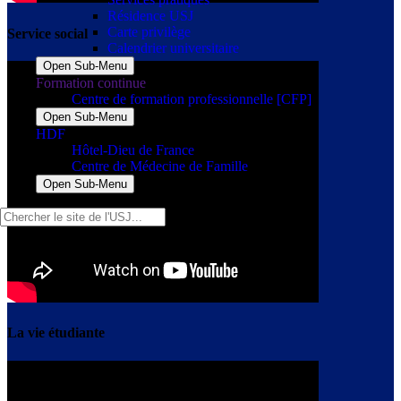
Résidence USJ
Carte privilège
Service social
Calendrier universitaire
Open Sub-Menu
Formation continue
Centre de formation professionnelle [CFP]
Open Sub-Menu
HDF
Hôtel-Dieu de France
Centre de Médecine de Famille
Open Sub-Menu
La vie étudiante