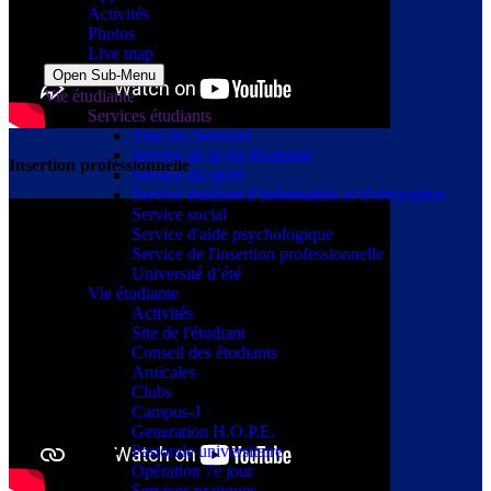
Activités
Photos
Live map
Open Sub-Menu
Vie étudiante
Services étudiants
Tous les Services
Service de la vie étudiante
Insertion professionnelle
Service du sport
Service étudiant d'information et d'orientation
Service social
Service d'aide psychologique
Service de l'insertion professionnelle
Université d’été
Vie étudiante
Activités
Site de l'étudiant
Conseil des étudiants
Amicales
Clubs
Campus-J
Generation H.O.P.E.
Pastorale universitaire
Opération 7e jour
Services pratiques