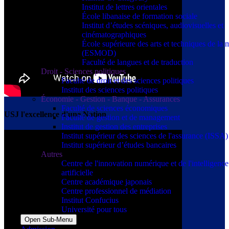
Institut de lettres orientales
École libanaise de formation sociale
Institut d’études scéniques, audiovisuelles et
cinématographiques
École supérieure des arts et techniques de la
(ESMOD)
Faculté de langues et de traduction
Droit - Sciences politiques
Faculté de droit et des sciences politiques
Institut des sciences politiques
Économie - Gestion - Banque - Assurances
Faculté de sciences économiques
USJ l'excellence d'une Nation
Faculté de gestion et de management
Institut de gestion des entreprises
Institut supérieur des sciences de l'assurance (ISSA)
Institut supérieur d’études bancaires
Autres
Centre de l'innovation numérique et de l'intelligence
artificielle
Centre académique japonais
Centre professionnel de médiation
Institut Confucius
Université pour tous
Open Sub-Menu