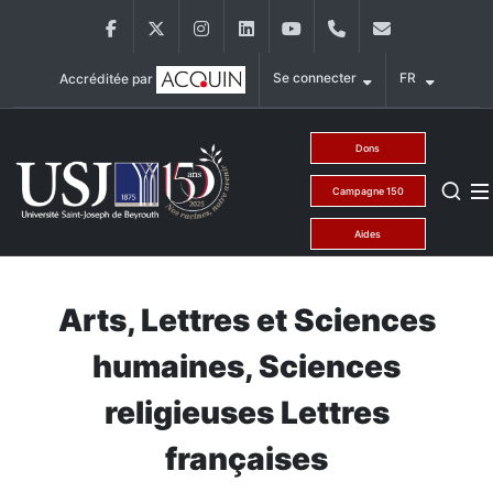
Aller au contenu principal
Facebook
Twitter
Instagram
LinkedIn
YouTube
+9611421000
info@usj.ed
Se connecter
FR
Accréditée par
Main Menu USJ
Dons
Campagne 150
Aides
Arts, Lettres et Sciences
humaines, Sciences
religieuses Lettres
françaises