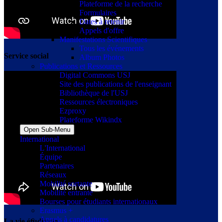
Plateforme de la recherche
Formulaires
Dates à retenir
Appels d'offre
Manifestations Scientifiques
Tous les événements
Service social
Album Photos
Publications et Ressources
Digital Commons USJ
Site des publications de l'enseignant
Bibliothèque de l'USJ
Ressources électroniques
Ezproxy
Plateforme Wikindx
Open Sub-Menu
International
L'International
Équipe
Partenaires
Réseaux
Mobilité sortante
Mobilité entrante
Bourses pour étudiants internationaux
Erasmus +
Appels à candidatures
La vie étudiante