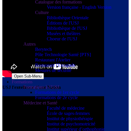
Catalogue des formations
Version française - English Version
Culture
Bibliothèque Orientale
Éditions de l'USJ
Bibliothèque de l'USJ
Musées et théâtres
Choeur de l'USJ
Autres
Berytech
Pôle Technologie Santé [PTS]
Restaurant l'Atelier
Restaurant l'Escapade
Mesures de sécurité
Open Sub-Menu
Formations
Formations à l’USJ
USJ l'excellence d'une Nation
Formations de 1er cycle
Formations de 2e cycle
Médecine et Santé
Faculté de médecine
École de sages-femmes
Institut de physiothérapie
Institut de psychomotricité
Institut supérieur d’orthophonie