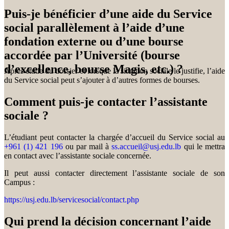
Puis-je bénéficier d’une aide du Service
social parallèlement à l’aide d’une
fondation externe ou d’une bourse
accordée par l’Université (bourse
d’excellence, bourse Magis, etc.) ?
Après étude du dossier et lorsque la situation sociale le justifie, l’aide
du Service social peut s’ajouter à d’autres formes de bourses.
Comment puis-je contacter l’assistante
sociale ?
L’étudiant peut contacter la chargée d’accueil du Service social au
+961 (1) 421 196
ou par mail à
ss.accueil@usj.edu.lb
qui le mettra
en contact avec l’assistante sociale concernée.
Il peut aussi contacter directement l’assistante sociale de son
Campus :
https://usj.edu.lb/servicesocial/contact.php
Qui prend la décision concernant l’aide