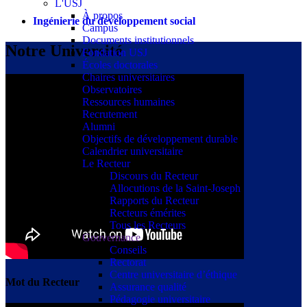
L'USJ
À propos
Ingénierie du développement social
Campus
Documents institutionnels
Notre Université
Fondation USJ
Écoles doctorales
Chaires universitaires
Observatoires
Ressources humaines
Recrutement
Alumni
Objectifs de développement durable
Calendrier universitaire
Le Recteur
Discours du Recteur
Allocutions de la Saint-Joseph
Rapports du Recteur
Recteurs émérites
Tous les Recteurs
Gouvernance
Conseils
Rectorat
Centre universitaire d’éthique
Mot du Recteur
Assurance qualité
Pédagogie universitaire