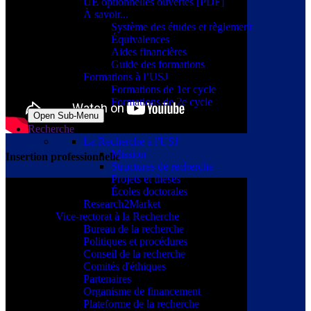
UE optionnelles ouvertes [PDF]
À savoir...
Système des études et règlement
Équivalences
Aides financières
Guide des formations
Formations à l’USJ
Formations de 1er cycle
Formations de 2e cycle
Open Sub-Menu
Recherche
La Recherche à l'USJ
Mission
Insertion professionnelle
Structures de recherche
Projets et thèses
Écoles doctorales
Research2Market
Vice-rectorat à la Recherche
Bureau de la recherche
Politiques et procédures
Conseil de la recherche
Comités d'éthiques
Partenaires
Organisme de financement
Plateforme de la recherche