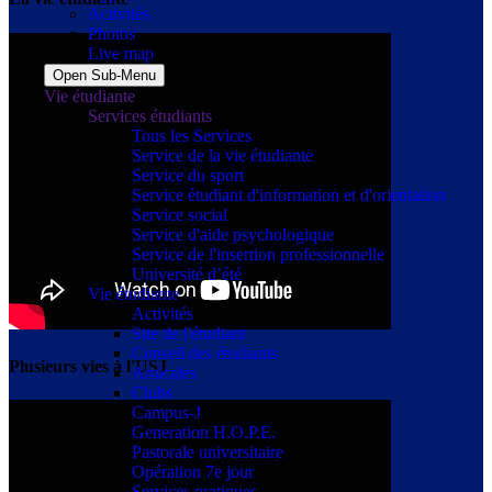
Activités
Photos
Live map
Open Sub-Menu
Vie étudiante
Services étudiants
Tous les Services
Service de la vie étudiante
Service du sport
Service étudiant d'information et d'orientation
Service social
Service d'aide psychologique
Service de l'insertion professionnelle
Université d’été
Vie étudiante
Activités
Site de l'étudiant
Conseil des étudiants
Plusieurs vies à l'USJ
Amicales
Clubs
Campus-J
Generation H.O.P.E.
Pastorale universitaire
Opération 7e jour
Services pratiques