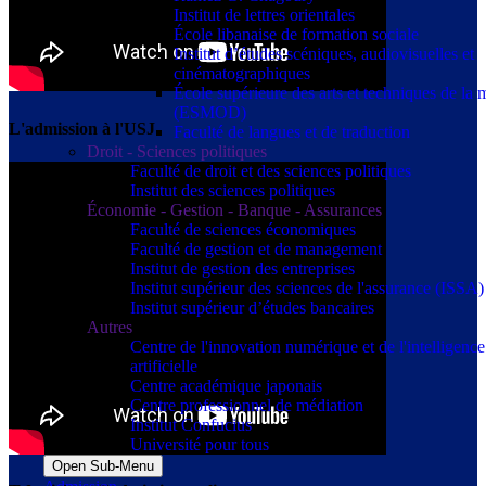
Institut de lettres orientales
École libanaise de formation sociale
Institut d’études scéniques, audiovisuelles et
cinématographiques
École supérieure des arts et techniques de la
(ESMOD)
L'admission à l'USJ
Faculté de langues et de traduction
Droit - Sciences politiques
Faculté de droit et des sciences politiques
Institut des sciences politiques
Économie - Gestion - Banque - Assurances
Faculté de sciences économiques
Faculté de gestion et de management
Institut de gestion des entreprises
Institut supérieur des sciences de l'assurance (ISSA)
Institut supérieur d’études bancaires
Autres
Centre de l'innovation numérique et de l'intelligence
artificielle
Centre académique japonais
Centre professionnel de médiation
Institut Confucius
Université pour tous
Open Sub-Menu