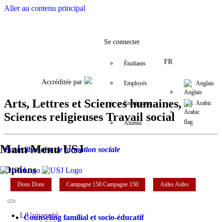
Aller au contenu principal
Facebook
Twitter
Instagram
LinkedIn
YouTube
+9611421000
info@usj.e
Se connecter
FR
Étudiants
Accréditée par
Employés
Anglais
Arts, Lettres et Sciences humaines,
Enseignants
Arabic
Sciences religieuses Travail social
Alumni
Main Menu USJ
École libanaise de formation sociale
Options
Dons
Dons
Campagne 150
Campagne 150
Aides
Aides
L'Université
Counseling familial et socio-éducatif