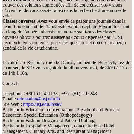
trouver des solutions appropriées afin de concrétiser vos visions
d’avenir et de vous assister ainsi dans la recherche d’une nouvelle
voie.
Classes ouvertes
: Avez-vous envie de passer une journée dans la
peau d’un étudiant de l’Université Saint-Joseph de Beyrouth ? Tout
au long de l’année universitaire, nous organisons des classes
ouvertes où vous pourrez assister aux cours dispensés par l’USJ,
découvrir leurs contenus, poser des questions et obtenir un aperçu
général de la vie estudiantine.
Localisé au Rectorat, rue de Damas, immeuble Berytech, rez-de-
chaussée, le SIO vous reçoit du lundi au vendredi, de 8h30 à 13h et
de 14h à 16h.
Contact :
Téléphone : +961 (1) 421128 ; +961 (81) 510 243
Email :
orientation@usj.edu.lb
Site Web :
https://usj.edu.lb/sio/
Bachelor in Education, concentrations: Preschool and Primary
Education, Special Education (Orthopedagogy)
Bachelor in Fashion Design and Pattern Drafting
Bachelor in Hospitality Management, concentrations: Hotel
Management, Culinary Arts, and Restaurant Management