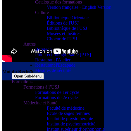
Catalogue des formations
Version française - English Version
Culture
Bibliothèque Orientale
Éditions de l'USJ
Bibliothèque de l'USJ
Musées et théâtres
Choeur de l'USJ
Autres
Berytech
Pôle Technologie Santé [PTS]
Restaurant l'Atelier
Restaurant l'Escapade
Mesures de sécurité
Mot du Recteur
Open Sub-Menu
Formations
Formations à l’USJ
Formations de 1er cycle
Formations de 2e cycle
Médecine et Santé
Faculté de médecine
École de sages-femmes
Institut de physiothérapie
Institut de psychomotricité
Institut supérieur d’orthophonie