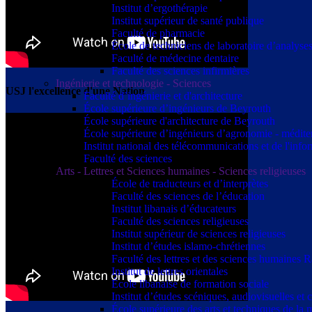
Institut d’ergothérapie
Institut supérieur de santé publique
Faculté de pharmacie
École de techniciens de laboratoire d’analyse
Faculté de médecine dentaire
Faculté des sciences infirmières
Ingénierie et technologie - Sciences
USJ l'excellence d'une Nation
Faculté d’ingénierie et d'architecture
École supérieure d’ingénieurs de Beyrouth
École supérieure d'architecture de Beyrouth
École supérieure d’ingénieurs d’agronomie - médit
Institut national des télécommunications et de l'info
Faculté des sciences
Arts - Lettres et Sciences humaines - Sciences religieuses
École de traducteurs et d’interprètes
Faculté des sciences de l’éducation
Institut libanais d’éducateurs
Faculté des sciences religieuses
Institut supérieur de sciences religieuses
Institut d’études islamo-chrétiennes
Faculté des lettres et des sciences humaine
Institut de lettres orientales
École libanaise de formation sociale
Institut d’études scéniques, audiovisuelles e
École supérieure des arts et techniques de 