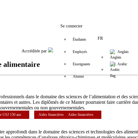
Facebook
Twitter
Instagram
LinkedIn
YouTube
+9611421000
info@usj.edu
Se connecter
FR
Étudiants
Accréditée par
Employés
Anglais
e alimentaire
Enseignants
Arabic
Alumni
fessionnels dans le domaine des sciences de l’alimentation et des scienc
taires et autres. Les diplômés de ce Master pourraient faire carrière dan
ns gouvernementales ou non gouvernementales.
e USJ 150 ans
Aides financières
Aides financières
re approfondi dans le domaine des sciences et technologies des aliments (
i que les compétences d’analyses physico-chimiques et moléculaires assoc