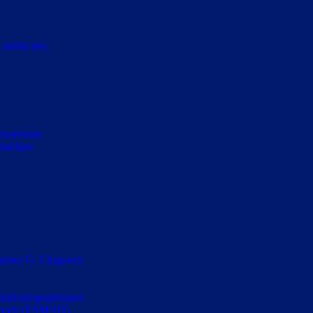
s médicales
erranéenne
rmatique
s Ramez G. Chagoury
t cinématographiques
la mode (ESMOD)