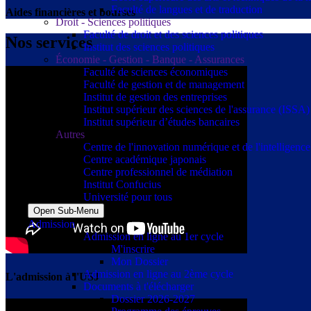
Faculté de langues et de traduction
Aides financières et bourses
Droit - Sciences politiques
Faculté de droit et des sciences politiques
Nos services
Institut des sciences politiques
Économie - Gestion - Banque - Assurances
Faculté de sciences économiques
Faculté de gestion et de management
Institut de gestion des entreprises
Institut supérieur des sciences de l'assurance (ISSA)
Institut supérieur d’études bancaires
Autres
Centre de l'innovation numérique et de l'intelligence a
Centre académique japonais
Centre professionnel de médiation
Institut Confucius
Université pour tous
Open Sub-Menu
Admission
Admission en ligne au 1er cycle
M'inscrire
Mon Dossier
Admission en ligne au 2ème cycle
L'admission à l'USJ
Documents à t'élécharger
Dossier 2026-2027