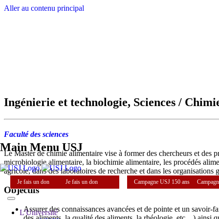
Aller au contenu principal
Ingénierie et technologie, Sciences / Chimi
Faculté des sciences
Main Menu USJ
Le Master de chimie alimentaire vise à former des chercheurs et des pro
microbiologie alimentaire, la biochimie alimentaire, les procédés alimen
agricole, dans des laboratoires de recherche et dans les organisatio
Je fais un don
Je fais un don
Campagne USJ 150 ans
Campagn
Objectifs
Assurer des connaissances avancées et de pointe et un savoir-fai
L'Université
des aliments, la qualité des aliments, la rhéologie, etc…) ains