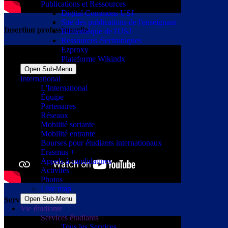
Publications et Ressources
Digital Commons USJ
Site des publications de l'enseignant
Insertion professionnelle
Bibliothèque de l'USJ
Ressources électroniques
Ezproxy
Plateforme Wikindx
Open Sub-Menu
International
L'International
Équipe
Partenaires
Réseaux
Mobilité sortante
Mobilité entrante
Bourses pour étudiants internationaux
Erasmus +
Appels à candidatures
Activités
Photos
Live map
Open Sub-Menu
Service social
Vie étudiante
Services étudiants
Tous les Services