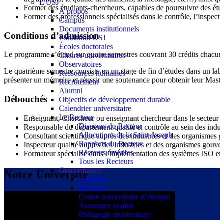
L'USJ
Former des étudiants-chercheurs, capables de poursuivre des étu
À propos
Former des professionnels spécialisés dans le contrôle, l’inspect
Campus
Documents institutionnels
Conditions d’admission
Fondation USJ
Écoles doctorales
Le programme s’étend sur quatre semestres couvrant 30 crédits chacu
Chaires universitaires
Observatoires
Le quatrième semestre consiste en un stage de fin d’études dans un labo
Ressources humaines
présenter un mémoire et réussir une soutenance pour obtenir leur Mast
Recrutement
Alumni
Débouchés
Objectifs de développement durable
Calendrier universitaire
Le Recteur
Enseignant, Chercheur ou enseignant chercheur dans le secteur 
Discours du Recteur
Responsable du département qualité et contrôle au sein des indu
Allocutions de la Saint-Joseph
Consultant scientifique auprès des industries et des organism
Rapports du Recteur
Inspecteur qualité auprès des industries et des organismes go
Recteurs émérites
Formateur spécialisé dans l’implémentation des systèmes ISO et
Tous les Recteurs
Gouvernance
Notre Université
Conseils
Rectorat
Centre universitaire d’éthique
Assurance qualité
Pédagogie universitaire