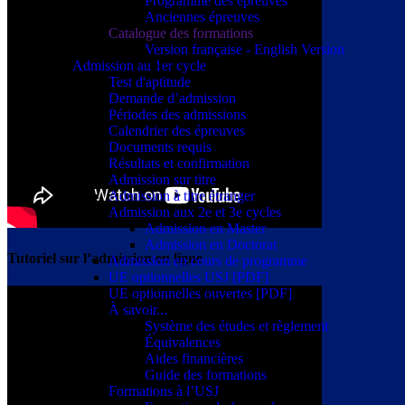
Programme des épreuves
Anciennes épreuves
Catalogue des formations
Version française - English Version
Admission au 1er cycle
Test d'aptitude
Demande d’admission
Périodes des admissions
Calendrier des épreuves
Documents requis
Résultats et confirmation
Admission sur titre
Admission à titre étranger
Admission aux 2e et 3e cycles
Admission en Master
Admission en Doctorat
Tutoriel sur l’admission en ligne
Admission en cours de programme
UE optionnelles USJ [PDF]
UE optionnelles ouvertes [PDF]
À savoir...
Système des études et règlement
Équivalences
Aides financières
Guide des formations
Formations à l’USJ