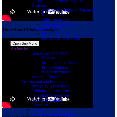
UE optionnelles ouvertes [PDF]
À savoir...
Système des études et règlement
Équivalences
Aides financières
Guide des formations
Formations à l’USJ
Tutoriel sur l’admission en ligne
Formations de 1er cycle
Formations de 2e cycle
Open Sub-Menu
Recherche
La Recherche à l'USJ
Mission
Structures de recherche
Projets et thèses
Écoles doctorales
Research2Market
Vice-rectorat à la Recherche
Bureau de la recherche
Politiques et procédures
Conseil de la recherche
Comités d'éthiques
Partenaires
Organisme de financement
Plateforme de la recherche