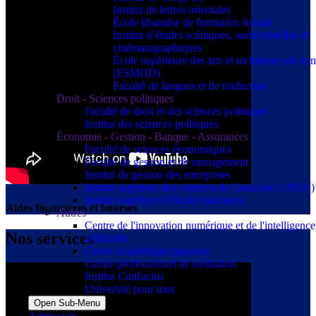
Institut de lettres orientales
École libanaise de formation sociale
Institut d’études scéniques, audiovisuelles et
cinématographiques
École supérieure des arts et techniques de la
(ESMOD)
Faculté de langues et de traduction
Droit - Sciences politiques
Faculté de droit et des sciences politiques
Institut des sciences politiques
Économie - Gestion - Banque - Assurances
Faculté de sciences économiques
Faculté de gestion et de management
Institut de gestion des entreprises
Institut supérieur des sciences de l'assurance (ISSA)
Institut supérieur d’études bancaires
Aides financières et bourses
Autres
Centre de l'innovation numérique et de l'intelligence
Nos services
artificielle
Centre académique japonais
Centre professionnel de médiation
Institut Confucius
Université pour tous
Open Sub-Menu