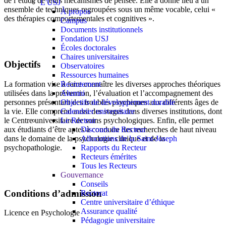
de l’étude de leurs mécanismes de pensée. Elle a donné lieu à un
L'USJ
ensemble de techniques regroupées sous un même vocable, celui «
À propos
des thérapies comportementales et cognitives ».
Campus
Documents institutionnels
Fondation USJ
Écoles doctorales
Chaires universitaires
Objectifs
Observatoires
Ressources humaines
Recrutement
La formation vise à faire connaître les diverses approches théoriques
Alumni
utilisées dans la prévention, l’évaluation et l’accompagnement des
Objectifs de développement durable
personnes présentant des troubles psychiques aux différents âges de
Calendrier universitaire
la vie. Elle comprend aussi des stages dans diverses institutions, dont
Le Recteur
le Centre universitaire de soins psychologiques. Enfin, elle permet
Discours du Recteur
aux étudiants d’être aptes à conduire des recherches de haut niveau
Allocutions de la Saint-Joseph
dans le domaine de la psychologie clinique et de la
Rapports du Recteur
psychopathologie.
Recteurs émérites
Tous les Recteurs
Gouvernance
Conseils
Conditions d’admission
Rectorat
Centre universitaire d’éthique
Assurance qualité
Licence en Psychologie
Pédagogie universitaire