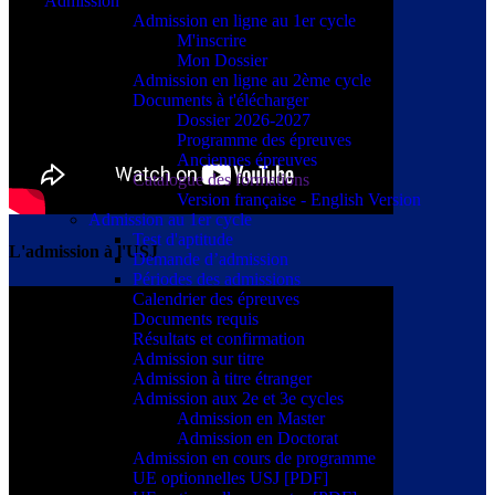
Admission
Admission en ligne au 1er cycle
M'inscrire
Mon Dossier
Admission en ligne au 2ème cycle
Documents à t'élécharger
Dossier 2026-2027
Programme des épreuves
Anciennes épreuves
Catalogue des formations
Version française - English Version
Admission au 1er cycle
Test d'aptitude
L'admission à l'USJ
Demande d’admission
Périodes des admissions
Calendrier des épreuves
Documents requis
Résultats et confirmation
Admission sur titre
Admission à titre étranger
Admission aux 2e et 3e cycles
Admission en Master
Admission en Doctorat
Admission en cours de programme
UE optionnelles USJ [PDF]