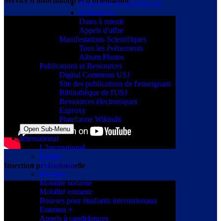
Service d'information et d'orientation
Plateforme de la recherche
Formulaires
Dates à retenir
Appels d'offre
Manifestations Scientifiques
Tous les événements
Album Photos
Publications et Ressources
Digital Commons USJ
Site des publications de l'enseignant
Bibliothèque de l'USJ
Ressources électroniques
Ezproxy
Plateforme Wikindx
Open Sub-Menu
International
L'International
Équipe
Partenaires
Insertion professionnelle
Réseaux
Mobilité sortante
Mobilité entrante
Bourses pour étudiants internationaux
Erasmus +
Appels à candidatures