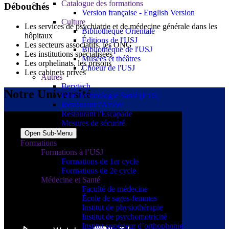
Catalogue des formations
Débouchés
Version française - English Version
Culture
Les services de psychiatrie et de médecine générale dans les
Bibliothèque Orientale
hôpitaux
Éditions de l'USJ
Les secteurs associatifs, les ONG
Bibliothèque de l'USJ
Les institutions spécialisées
Musées et théâtres
Les orphelinats, les prisons
Choeur de l'USJ
Les cabinets privés
Autres
Berytech
Notre Université
Pôle Technologie Santé [PTS]
Restaurant l'Atelier
Restaurant l'Escapade
Mesures de sécurité
Open Sub-Menu
Formations
Formations à l’USJ
Formations de 1er cycle
Formations de 2e cycle
Médecine et Santé
Faculté de médecine
École de sages-femmes
Institut de physiothérapie
Institut de psychomotricité
Institut supérieur d’orthophonie