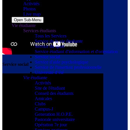
Activités
Photos
Live map
Open Sub-Menu
Vie étudiante
Services étudiants
Tous les Services
Service de la vie étudiante
Service du sport
Service étudiant d'information et d'orientation
Service social
Service d'aide psychologique
Service social
Service de l'insertion professionnelle
Université d’été
Vie étudiante
Activités
Site de l'étudiant
Conseil des étudiants
Amicales
Clubs
Campus-J
Generation H.O.P.E.
Pastorale universitaire
Opération 7e jour
Services pratiques