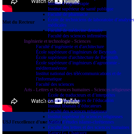
Institut d’ergothérapie
Institut supérieur de santé publique
Faculté de pharmacie
École de techniciens de laboratoire d’analyse
Mot du Recteur
médicales
Faculté de médecine dentaire
Faculté des sciences infirmières
Ingénierie et technologie - Sciences
Faculté d’ingénierie et d'architecture
École supérieure d’ingénieurs de Beyrouth
École supérieure d'architecture de Beyrouth
École supérieure d’ingénieurs d’agronomie -
méditerranéenne
Institut national des télécommunications et de
l'informatique
Faculté des sciences
Arts - Lettres et Sciences humaines - Sciences religieuses
École de traducteurs et d’interprètes
Faculté des sciences de l’éducation
Institut libanais d’éducateurs
Faculté des sciences religieuses
Institut supérieur de sciences religieuses
Institut d’études islamo-chrétiennes
USJ l'excellence d'une Nation
Faculté des lettres et des sciences humaines
Ramez G. Chagoury