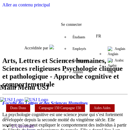
Aller au contenu principal
Facebook
Twitter
Instagram
LinkedIn
YouTube
+9611421000
info@usj.e
Se connecter
FR
Étudiants
Accréditée par
Employés
Anglais
Arts, Lettres et Sciences humaines,
Enseignants
Arabic
Sciences religieuses Psychologie clinique
Alumni
et pathologique - Approche cognitive et
comportementale
Main Menu USJ
Faculté des Lettres et des Sciences Humaines
Dons
Dons
Campagne 150
Campagne 150
Aides
Aides
La psychologie cognitive est une science jeune qui s’est fortement
développée depuis la seconde moitié du vingtième siècle. Elle
soutient qu’on peut expliquer le comportement des individus à partir
L'Université