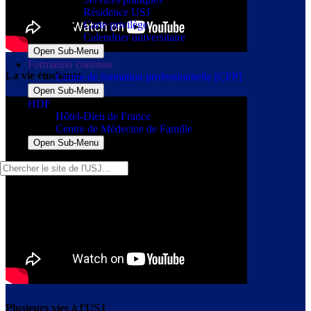
Résidence USJ
Carte privilège
Calendrier universitaire
Open Sub-Menu
Formation continue
La vie étudiante
Centre de formation professionnelle [CFP]
Open Sub-Menu
HDF
Hôtel-Dieu de France
Centre de Médecine de Famille
Open Sub-Menu
Plusieurs vies à l'USJ