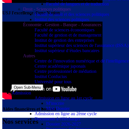
Faculté de langues et de traduction
Droit - Sciences politiques
USJ l'excellence d'une Nation
Faculté de droit et des sciences politiques
Institut des sciences politiques
Économie - Gestion - Banque - Assurances
Faculté de sciences économiques
Faculté de gestion et de management
Institut de gestion des entreprises
Institut supérieur des sciences de l'assurance (ISSA)
Institut supérieur d’études bancaires
Autres
Centre de l'innovation numérique et de l'intelligence a
Centre académique japonais
Centre professionnel de médiation
Institut Confucius
Université pour tous
Open Sub-Menu
Admission
Admission en ligne au 1er cycle
M'inscrire
Mon Dossier
Aides financières et bourses
Admission en ligne au 2ème cycle
Documents à t'élécharger
Nos services
Dossier 2026-2027