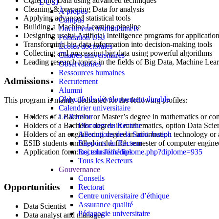
Collecting Data using advanced techniques
L'USJ
Cleaning & preparing Data for analysis
À propos
Applying advanced statistical tools
Campus
Building a Machine Learning pipeline
Documents institutionnels
Designing useful Artificial Intelligence programs for applicatio
Fondation USJ
Transforming big data information into decision-making tools
Écoles doctorales
Collecting and processing big data using powerful algorithms
Chaires universitaires
Leading research topics in the fields of Big Data, Machine Lear
Observatoires
Ressources humaines
Admissions
Recrutement
Alumni
Objectifs de développement durable
This program is mainly dedicated for the following profiles:
Calendrier universitaire
Holders of a Bachelor or Master’s degree in mathematics or co
Le Recteur
Holders of a Bachelor degree in mathematics, option Data Scie
Discours du Recteur
Holders of an engineering degree in information technology or a
Allocutions de la Saint-Joseph
ESIB students enrolled in the fifth semester of computer engin
Rapports du Recteur
Application form:
usj.edu.lb/fs/diplome.php?diplome=935
Recteurs émérites
Tous les Recteurs
Gouvernance
Conseils
Opportunities
Rectorat
Centre universitaire d’éthique
Assurance qualité
Data Scientist
Pédagogie universitaire
Data analyst and manager