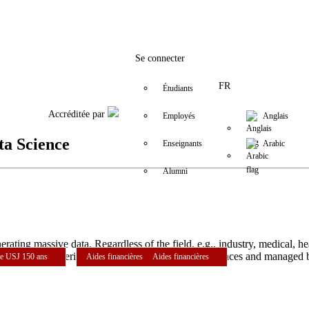
Facebook
Twitter
Instagram
LinkedIn
YouTube
+9611421000
info@usj.edu
Se connecter
FR
Étudiants
Accréditée par
Employés
Anglais
ta Science
Enseignants
Arabic
Alumni
ating massive data. Regardless of the field, e.g., industry, medical, hea
ulty of Engineering (ESIB) and the Faculty of Sciences and managed by
e USJ 150 ans
Aides financières
Aides financières