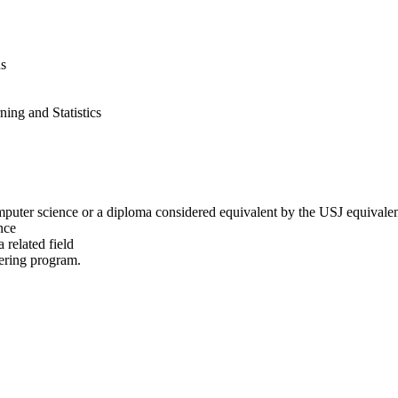
ns
ning and Statistics
mputer science or a diploma considered equivalent by the USJ equivale
nce
 related field
eering program.