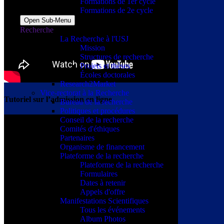
Formations de 1er cycle
Formations de 2e cycle
Open Sub-Menu
Recherche
La Recherche à l'USJ
Mission
Structures de recherche
Projets et thèses
Écoles doctorales
Research2Market
Vice-rectorat à la Recherche
Tutoriel sur l’admission en ligne
Bureau de la recherche
Politiques et procédures
Conseil de la recherche
Comités d'éthiques
Partenaires
Organisme de financement
Plateforme de la recherche
Plateforme de la recherche
Formulaires
Dates à retenir
Appels d'offre
Manifestations Scientifiques
Tous les événements
Album Photos