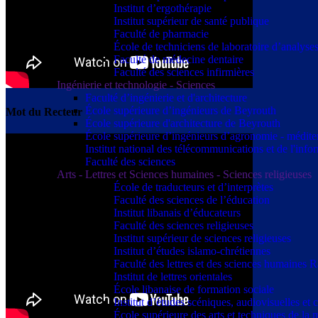
Institut d’ergothérapie
Institut supérieur de santé publique
Faculté de pharmacie
École de techniciens de laboratoire d’analyse
Faculté de médecine dentaire
Faculté des sciences infirmières
Ingénierie et technologie - Sciences
Faculté d’ingénierie et d'architecture
École supérieure d’ingénieurs de Beyrouth
Mot du Recteur
École supérieure d'architecture de Beyrouth
École supérieure d’ingénieurs d’agronomie - médit
Institut national des télécommunications et de l'info
Faculté des sciences
Arts - Lettres et Sciences humaines - Sciences religieuses
École de traducteurs et d’interprètes
Faculté des sciences de l’éducation
Institut libanais d’éducateurs
Faculté des sciences religieuses
Institut supérieur de sciences religieuses
Institut d’études islamo-chrétiennes
Faculté des lettres et des sciences humaine
Institut de lettres orientales
École libanaise de formation sociale
Institut d’études scéniques, audiovisuelles e
École supérieure des arts et techniques de 