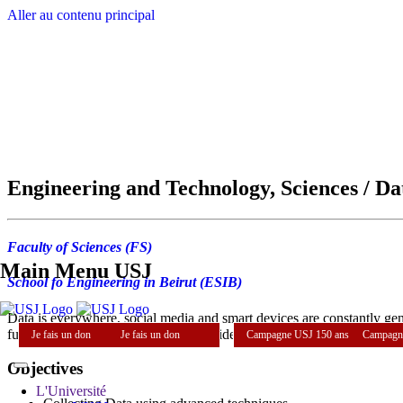
Aller au contenu principal
Engineering and Technology, Sciences / Da
Faculty of Sciences (FS)
Main Menu USJ
School fo Engineering in Beirut (ESIB)
Data is everywhere, social media and smart devices are constantly gener
future decisions.This program is provided in common between the Fac
Je fais un don
Je fais un don
Campagne USJ 150 ans
Campagn
Objectives
L'Université