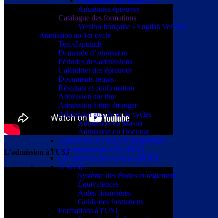
Programme des épreuves
Anciennes épreuves
Catalogue des formations
Version française - English Version
Admission au 1er cycle
Test d'aptitude
Demande d’admission
Périodes des admissions
Calendrier des épreuves
Documents requis
Résultats et confirmation
Admission sur titre
Admission à titre étranger
Admission aux 2e et 3e cycles
Admission en Master
Admission en Doctorat
Admission en cours de programme
UE optionnelles USJ [PDF]
L'admission à l'USJ
UE optionnelles ouvertes [PDF]
À savoir...
Système des études et règlement
Équivalences
Aides financières
Guide des formations
Formations à l’USJ