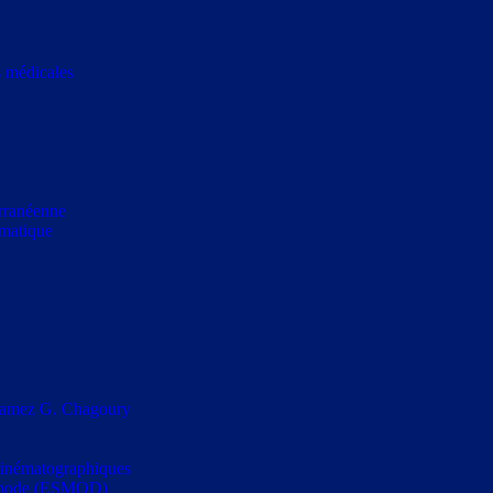
s médicales
erranéenne
rmatique
s Ramez G. Chagoury
t cinématographiques
la mode (ESMOD)