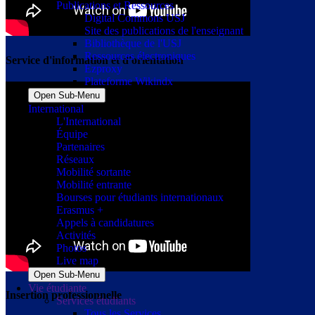
Publications et Ressources
Digital Commons USJ
Site des publications de l'enseignant
Bibliothèque de l'USJ
Ressources électroniques
Service d'information et d'orientation
Ezproxy
Plateforme Wikindx
Open Sub-Menu
International
L'International
Équipe
Partenaires
Réseaux
Mobilité sortante
Mobilité entrante
Bourses pour étudiants internationaux
Erasmus +
Appels à candidatures
Activités
Photos
Live map
Open Sub-Menu
Vie étudiante
Insertion professionnelle
Services étudiants
Tous les Services