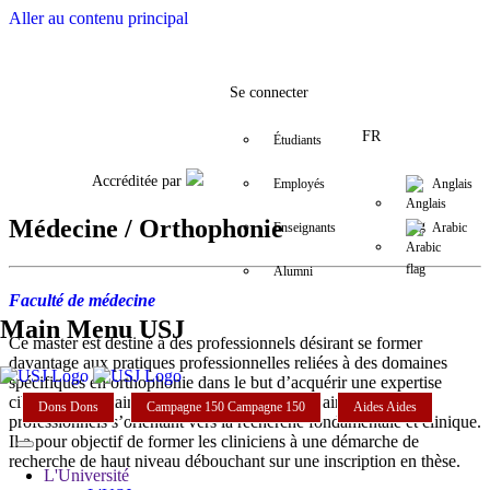
Aller au contenu principal
Facebook
Twitter
Instagram
LinkedIn
YouTube
+9611421000
info@usj.e
Se connecter
FR
Étudiants
Accréditée par
Employés
Anglais
Médecine / Orthophonie
Enseignants
Arabic
Alumni
Faculté de médecine
Main Menu USJ
Ce master est destiné à des professionnels désirant se former
davantage aux pratiques professionnelles reliées à des domaines
spécifiques en orthophonie dans le but d’acquérir une expertise
ciblée dans certains secteurs de la profession, ainsi qu’aux
Dons
Dons
Campagne 150
Campagne 150
Aides
Aides
professionnels s’orientant vers la recherche fondamentale et clinique.
Il a pour objectif de former les cliniciens à une démarche de
recherche de haut niveau débouchant sur une inscription en thèse.
L'Université