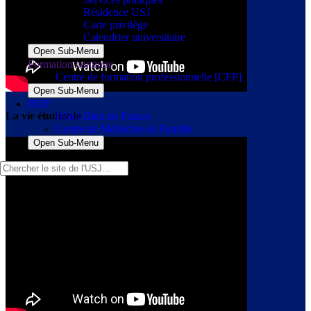
Résidence USJ
Carte privilège
Calendrier universitaire
Open Sub-Menu
Formation continue
Centre de formation professionnelle [CFP]
Open Sub-Menu
HDF
La vie étudiante
Hôtel-Dieu de France
Centre de Médecine de Famille
Open Sub-Menu