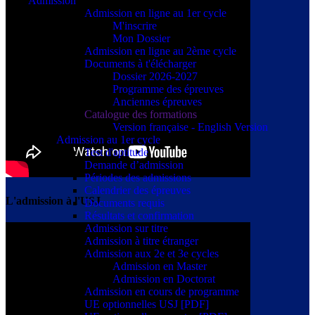
Admission
Admission en ligne au 1er cycle
M'inscrire
Mon Dossier
Admission en ligne au 2ème cycle
Documents à t'élécharger
Dossier 2026-2027
Programme des épreuves
Anciennes épreuves
Catalogue des formations
Version française - English Version
Admission au 1er cycle
Test d'aptitude
Demande d’admission
Périodes des admissions
Calendrier des épreuves
L'admission à l'USJ
Documents requis
Résultats et confirmation
Admission sur titre
Admission à titre étranger
Admission aux 2e et 3e cycles
Admission en Master
Admission en Doctorat
Admission en cours de programme
UE optionnelles USJ [PDF]