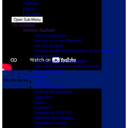
Activités
Photos
Live map
Open Sub-Menu
Vie étudiante
Services étudiants
Tous les Services
Service de la vie étudiante
Service du sport
Service étudiant d'information et d'orientation
Service social
Service d'aide psychologique
Service de l'insertion professionnelle
Université d’été
Vie étudiante
Service social
Activités
Site de l'étudiant
Conseil des étudiants
Amicales
Clubs
Campus-J
Generation H.O.P.E.
Pastorale universitaire
Opération 7e jour
Services pratiques