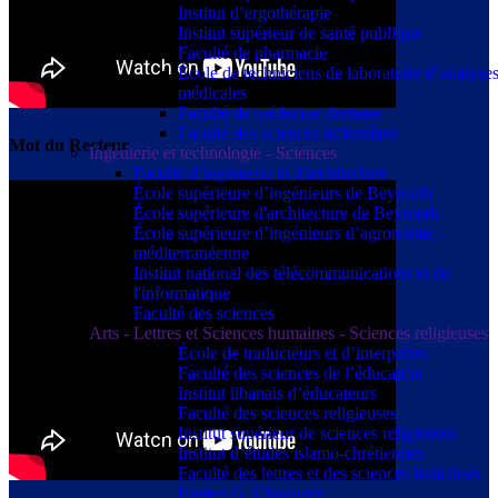
Institut d’ergothérapie
Institut supérieur de santé publique
Faculté de pharmacie
École de techniciens de laboratoire d’analyse
médicales
Faculté de médecine dentaire
Faculté des sciences infirmières
Mot du Recteur
Ingénierie et technologie - Sciences
Faculté d’ingénierie et d'architecture
École supérieure d’ingénieurs de Beyrouth
École supérieure d'architecture de Beyrouth
École supérieure d’ingénieurs d’agronomie -
méditerranéenne
Institut national des télécommunications et de
l'informatique
Faculté des sciences
Arts - Lettres et Sciences humaines - Sciences religieuses
École de traducteurs et d’interprètes
Faculté des sciences de l’éducation
Institut libanais d’éducateurs
Faculté des sciences religieuses
Institut supérieur de sciences religieuses
Institut d’études islamo-chrétiennes
Faculté des lettres et des sciences humaines
Ramez G. Chagoury