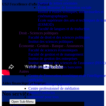
Institut de lettres orientales
USJ l'excellence d'une Nation
École libanaise de formation sociale
Institut d’études scéniques, audiovisuelles et
cinématographiques
École supérieure des arts et techniques de la
(ESMOD)
Faculté de langues et de traduction
Droit - Sciences politiques
Faculté de droit et des sciences politiques
Institut des sciences politiques
Économie - Gestion - Banque - Assurances
Faculté de sciences économiques
Faculté de gestion et de management
Institut de gestion des entreprises
Institut supérieur des sciences de l'assurance (ISSA)
Institut supérieur d’études bancaires
Autres
Centre de l'innovation numérique et de l'intelligence
artificielle
Aides financières et bourses
Centre académique japonais
Centre professionnel de médiation
Nos services
Institut Confucius
Université pour tous
Open Sub-Menu