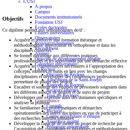
L'USJ
À propos
Campus
Documents institutionnels
Objectifs
Fondation USJ
Écoles doctorales
Ce diplôme permet aux orthophonistes de/d’ :
Chaires universitaires
Observatoires
Acquérir et renforcer une formation théorique et
Ressources humaines
méthodologique approfondie en orthophonie et dans les
Recrutement
disciplines connexes
Alumni
Se former davantage aux différentes pratiques
Objectifs de développement durable
professionnelles et les approfondir par une démarche réflexive
Calendrier universitaire
Acquérir les connaissances nécessaires à l’appropriation des
Le Recteur
concepts, modèles et outils en lien avec les champs
Discours du Recteur
disciplinaires et développer des compétences professionnelles
Allocutions de la Saint-Joseph
permettant de piloter des projets
Rapports du Recteur
Encadrer et soutenir des équipes de personnels soignants dans
Recteurs émérites
les différents aspects de gestion et de suivi de projets
Tous les Recteurs
Développer une expertise dans des domaines spécifiques et
Gouvernance
analyser sa pratique
Conseils
Se familiariser aux problématiques et démarches
Rectorat
opérationnelles des autres disciplines en vue de participer à
Centre universitaire d’éthique
des recherches interdisciplinaires
Assurance qualité
Développer la capacité de mener un projet de recherche par
Pédagogie universitaire
l’acquisition des connaissances théoriques et méthodologiques