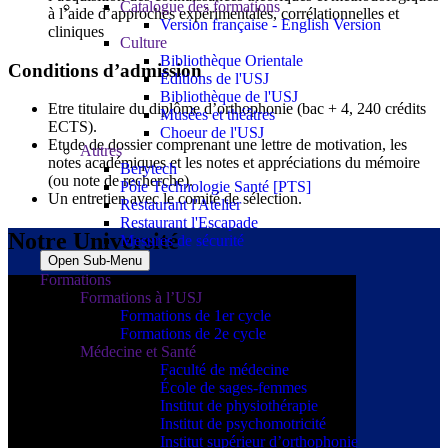
Catalogue des formations
à l’aide d’approches expérimentales, corrélationnelles et
Version française - English Version
cliniques
Culture
Bibliothèque Orientale
Conditions d’admission
Éditions de l'USJ
Bibliothèque de l'USJ
Etre titulaire du diplôme d’orthophonie (bac + 4, 240 crédits
Musées et théâtres
ECTS).
Choeur de l'USJ
Etude de dossier comprenant une lettre de motivation, les
Autres
notes académiques et les notes et appréciations du mémoire
Berytech
(ou note de recherche).
Pôle Technologie Santé [PTS]
Un entretien avec le comité de sélection.
Restaurant l'Atelier
Restaurant l'Escapade
Notre Université
Mesures de sécurité
Open Sub-Menu
Formations
Formations à l’USJ
Formations de 1er cycle
Formations de 2e cycle
Médecine et Santé
Faculté de médecine
École de sages-femmes
Institut de physiothérapie
Institut de psychomotricité
Institut supérieur d’orthophonie