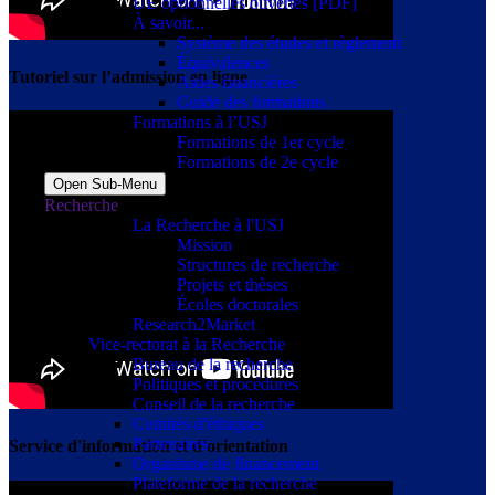
UE optionnelles ouvertes [PDF]
À savoir...
Système des études et règlement
Équivalences
Tutoriel sur l’admission en ligne
Aides financières
Guide des formations
Formations à l’USJ
Formations de 1er cycle
Formations de 2e cycle
Open Sub-Menu
Recherche
La Recherche à l'USJ
Mission
Structures de recherche
Projets et thèses
Écoles doctorales
Research2Market
Vice-rectorat à la Recherche
Bureau de la recherche
Politiques et procédures
Conseil de la recherche
Comités d'éthiques
Partenaires
Service d'information et d'orientation
Organisme de financement
Plateforme de la recherche