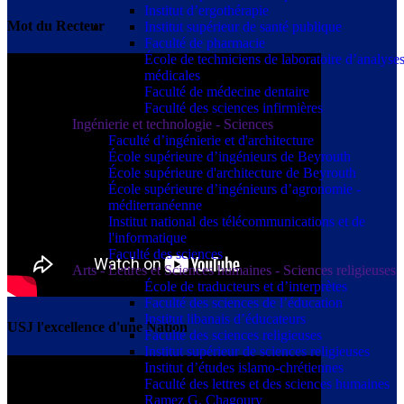
Institut d’ergothérapie
Mot du Recteur
Institut supérieur de santé publique
Faculté de pharmacie
École de techniciens de laboratoire d’analyse
médicales
Faculté de médecine dentaire
Faculté des sciences infirmières
Ingénierie et technologie - Sciences
Faculté d’ingénierie et d'architecture
École supérieure d’ingénieurs de Beyrouth
École supérieure d'architecture de Beyrouth
École supérieure d’ingénieurs d’agronomie -
méditerranéenne
Institut national des télécommunications et de
l'informatique
Faculté des sciences
Arts - Lettres et Sciences humaines - Sciences religieuses
École de traducteurs et d’interprètes
Faculté des sciences de l’éducation
Institut libanais d’éducateurs
USJ l'excellence d'une Nation
Faculté des sciences religieuses
Institut supérieur de sciences religieuses
Institut d’études islamo-chrétiennes
Faculté des lettres et des sciences humaines
Ramez G. Chagoury