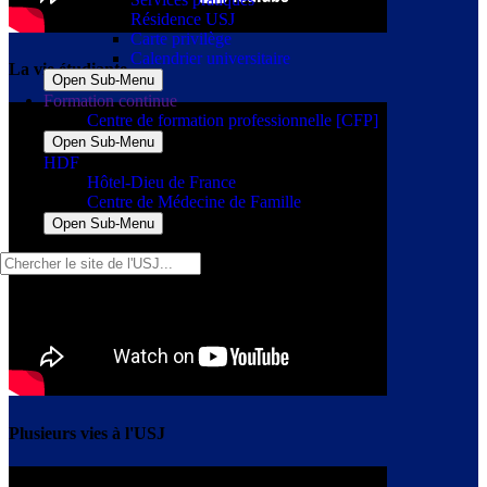
Résidence USJ
Carte privilège
Calendrier universitaire
La vie étudiante
Open Sub-Menu
Formation continue
Centre de formation professionnelle [CFP]
Open Sub-Menu
HDF
Hôtel-Dieu de France
Centre de Médecine de Famille
Open Sub-Menu
Plusieurs vies à l'USJ