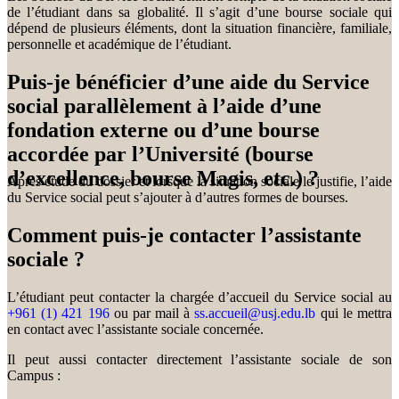
de l’étudiant dans sa globalité. Il s’agit d’une bourse sociale qui
dépend de plusieurs éléments, dont la situation financière, familiale,
personnelle et académique de l’étudiant.
Puis-je bénéficier d’une aide du Service
social parallèlement à l’aide d’une
fondation externe ou d’une bourse
accordée par l’Université (bourse
d’excellence, bourse Magis, etc.) ?
Après étude du dossier et lorsque la situation sociale le justifie, l’aide
du Service social peut s’ajouter à d’autres formes de bourses.
Comment puis-je contacter l’assistante
sociale ?
L’étudiant peut contacter la chargée d’accueil du Service social au
+961 (1) 421 196
ou par mail à
ss.accueil@usj.edu.lb
qui le mettra
en contact avec l’assistante sociale concernée.
Il peut aussi contacter directement l’assistante sociale de son
Campus :