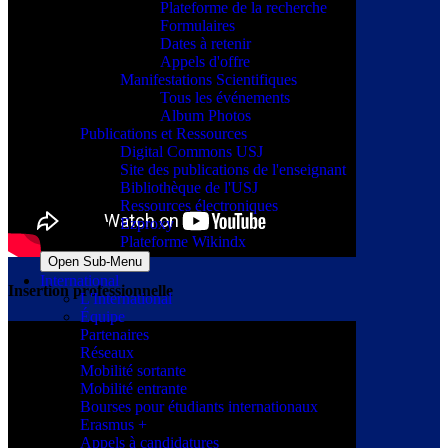
Plateforme de la recherche
Formulaires
Dates à retenir
Appels d'offre
Manifestations Scientifiques
Tous les événements
Album Photos
Publications et Ressources
Digital Commons USJ
Site des publications de l'enseignant
Bibliothèque de l'USJ
Ressources électroniques
Ezproxy
Plateforme Wikindx
Open Sub-Menu
International
Insertion professionnelle
L'International
Équipe
Partenaires
Réseaux
Mobilité sortante
Mobilité entrante
Bourses pour étudiants internationaux
Erasmus +
Appels à candidatures