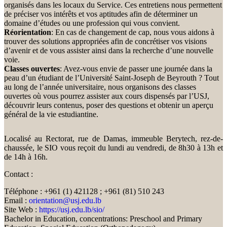
organisés dans les locaux du Service. Ces entretiens nous permettent
de préciser vos intérêts et vos aptitudes afin de déterminer un
domaine d’études ou une profession qui vous convient.
Réorientation
: En cas de changement de cap, nous vous aidons à
trouver des solutions appropriées afin de concrétiser vos visions
d’avenir et de vous assister ainsi dans la recherche d’une nouvelle
voie.
Classes ouvertes
: Avez-vous envie de passer une journée dans la
peau d’un étudiant de l’Université Saint-Joseph de Beyrouth ? Tout
au long de l’année universitaire, nous organisons des classes
ouvertes où vous pourrez assister aux cours dispensés par l’USJ,
découvrir leurs contenus, poser des questions et obtenir un aperçu
général de la vie estudiantine.
Localisé au Rectorat, rue de Damas, immeuble Berytech, rez-de-
chaussée, le SIO vous reçoit du lundi au vendredi, de 8h30 à 13h et
de 14h à 16h.
Contact :
Téléphone : +961 (1) 421128 ; +961 (81) 510 243
Email :
orientation@usj.edu.lb
Site Web :
https://usj.edu.lb/sio/
Bachelor in Education, concentrations: Preschool and Primary