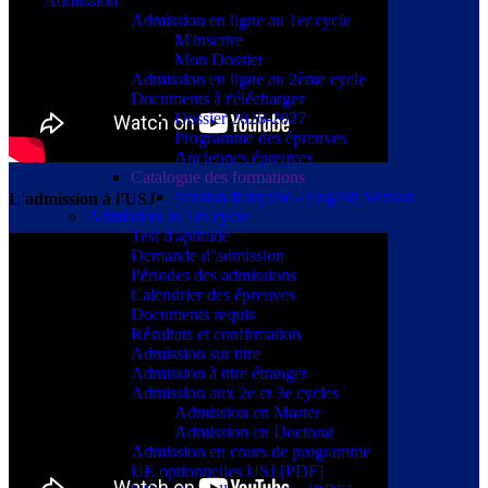
Admission
Admission en ligne au 1er cycle
M'inscrire
Mon Dossier
Admission en ligne au 2ème cycle
Documents à t'élécharger
Dossier 2026-2027
Programme des épreuves
Anciennes épreuves
Catalogue des formations
Version française - English Version
L'admission à l'USJ
Admission au 1er cycle
Test d'aptitude
Demande d’admission
Périodes des admissions
Calendrier des épreuves
Documents requis
Résultats et confirmation
Admission sur titre
Admission à titre étranger
Admission aux 2e et 3e cycles
Admission en Master
Admission en Doctorat
Admission en cours de programme
UE optionnelles USJ [PDF]