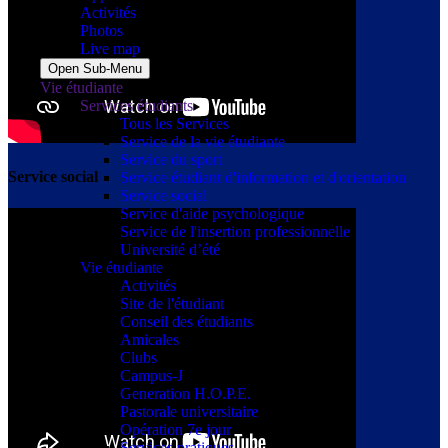
Activités
Photos
Live map
Open Sub-Menu
Vie étudiante
Services étudiants
Tous les Services
Service de la vie étudiante
Service du sport
Service social
Service étudiant d'information et d'orientation
Service social
Service d'aide psychologique
Service de l'insertion professionnelle
Université d’été
Vie étudiante
Activités
Site de l'étudiant
Conseil des étudiants
Amicales
Clubs
Campus-J
Generation H.O.P.E.
Pastorale universitaire
Opération 7e jour
Services pratiques