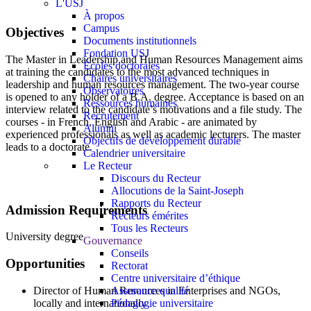
L'USJ
À propos
Campus
Objectives
Documents institutionnels
Fondation USJ
The Master in Leadership and Human Resources Management aims
Écoles doctorales
at training the candidates to the most advanced techniques in
Chaires universitaires
leadership and human resources management. The two-year course
Observatoires
is opened to any holder of a B.A. degree. Acceptance is based on an
Ressources humaines
interview related to the candidate’s motivations and a file study. The
Recrutement
courses - in French, English and Arabic - are animated by
Alumni
experienced professionals as well as academic lecturers. The master
Objectifs de développement durable
leads to a doctorate.
Calendrier universitaire
Le Recteur
Discours du Recteur
Allocutions de la Saint-Joseph
Rapports du Recteur
Admission Requirements
Recteurs émérites
Tous les Recteurs
University degree
Gouvernance
Conseils
Opportunities
Rectorat
Centre universitaire d’éthique
Director of Human Resources in Enterprises and NGOs,
Assurance qualité
locally and internationally
Pédagogie universitaire