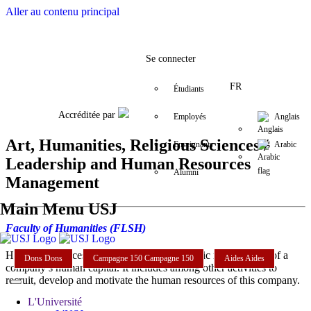
Aller au contenu principal
Facebook
Twitter
Instagram
LinkedIn
YouTube
+9611421000
info@usj.e
Se connecter
FR
Étudiants
Accréditée par
Employés
Anglais
Art, Humanities, Religious Sciences /
Enseignants
Arabic
Leadership and Human Resources
Alumni
Management
Main Menu USJ
Faculty of Humanities (FLSH)
Human Resources Management is the strategic management of a
Dons
Dons
Campagne 150
Campagne 150
Aides
Aides
company’s human capital. It includes among other activities to
recruit, develop and motivate the human resources of this company.
L'Université