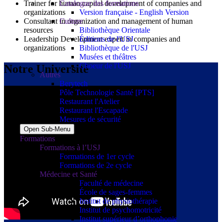
Trainer for human capital development of companies and
Catalogue des formations
organizations
Version française - English Version
Consultant in organization and management of human
Culture
resources
Bibliothèque Orientale
Leadership Development expert in companies and
Éditions de l'USJ
organizations
Bibliothèque de l'USJ
Musées et théâtres
Choeur de l'USJ
Notre Université
Autres
Berytech
Pôle Technologie Santé [PTS]
Restaurant l'Atelier
Restaurant l'Escapade
Mesures de sécurité
Open Sub-Menu
Formations
Formations à l’USJ
Formations de 1er cycle
Formations de 2e cycle
Médecine et Santé
Faculté de médecine
École de sages-femmes
Institut de physiothérapie
Institut de psychomotricité
Institut supérieur d’orthophonie