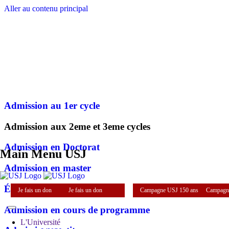
Aller au contenu principal
Admission au 1er cycle
Admission aux 2eme et 3eme cycles
Admission en Doctorat
Main Menu USJ
Admission en master
Équivalences et validations
Je fais un don
Je fais un don
Campagne USJ 150 ans
Campagn
Admission en cours de programme
L'Université