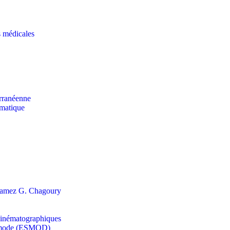
s médicales
erranéenne
rmatique
s Ramez G. Chagoury
t cinématographiques
la mode (ESMOD)