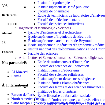
Institut d’ergothérapie
437
Institut supérieur de santé publique
Faculté de pharmacie
Doctorants
École de techniciens de laboratoire d’analyse
Faculté de médecine dentaire
Faculté des sciences infirmières
+
100,000
Ingénierie et technologie - Sciences
Faculté d’ingénierie et d'architecture
Alumni
École supérieure d’ingénieurs de Beyrouth
École supérieure d'architecture de Beyrouth
13
École supérieure d’ingénieurs d’agronomie - médit
Institut national des télécommunications et de l'info
Facultés
Faculté des sciences
Arts - Lettres et Sciences humaines - Sciences religieuses
École de traducteurs et d’interprètes
Nos partenaires
Faculté des sciences de l’éducation
Institut libanais d’éducateurs
Al Mazeed
Faculté des sciences religieuses
Lamsa
Institut supérieur de sciences religieuses
Institut d’études islamo-chrétiennes
À l'international
Faculté des lettres et des sciences humaine
Institut de lettres orientales
Bureau de Paris
École libanaise de formation sociale
North America Office
Institut d’études scéniques, audiovisuelles e
Saint Joseph University Foundation, Beirut Inc. - États-Unis
École supérieure des arts et techniques de 