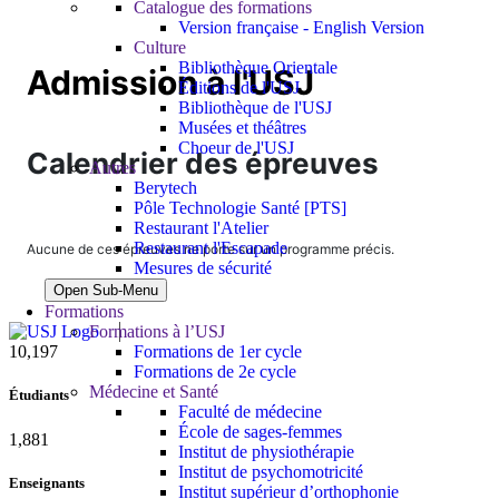
Catalogue des formations
Version française - English Version
Culture
Bibliothèque Orientale
Admission à l'USJ
Éditions de l'USJ
Bibliothèque de l'USJ
Musées et théâtres
Choeur de l'USJ
Calendrier des épreuves
Autres
Berytech
Pôle Technologie Santé [PTS]
Restaurant l'Atelier
Restaurant l'Escapade
Aucune de ces épreuves ne porte sur un programme précis.
Mesures de sécurité
Open Sub-Menu
Formations
Formations à l’USJ
Formations de 1er cycle
11,433
Formations de 2e cycle
Médecine et Santé
Étudiants
Faculté de médecine
École de sages-femmes
2,109
Institut de physiothérapie
Institut de psychomotricité
Enseignants
Institut supérieur d’orthophonie