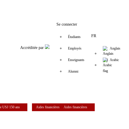
Facebook
Twitter
Instagram
LinkedIn
YouTube
+9611421000
info@usj.edu
Se connecter
FR
Étudiants
Accréditée par
Employés
Anglais
Enseignants
Arabic
Alumni
e USJ 150 ans
Aides financières
Aides financières