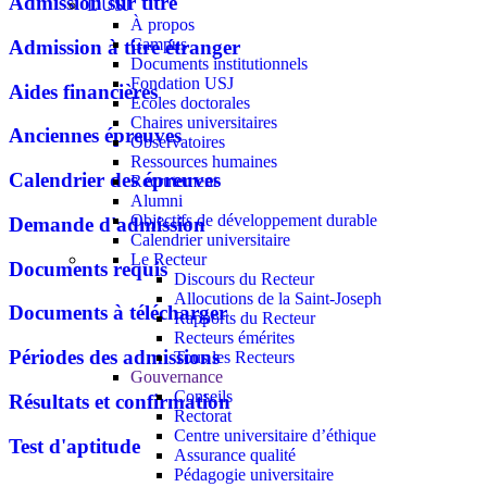
Admission sur titre
L'USJ
À propos
Campus
Admission à titre étranger
Documents institutionnels
Fondation USJ
Aides financières
Écoles doctorales
Chaires universitaires
Anciennes épreuves
Observatoires
Ressources humaines
Calendrier des épreuves
Recrutement
Alumni
Objectifs de développement durable
Demande d'admission
Calendrier universitaire
Le Recteur
Documents requis
Discours du Recteur
Allocutions de la Saint-Joseph
Documents à télécharger
Rapports du Recteur
Recteurs émérites
Périodes des admissions
Tous les Recteurs
Gouvernance
Conseils
Résultats et confirmation
Rectorat
Centre universitaire d’éthique
Test d'aptitude
Assurance qualité
Pédagogie universitaire