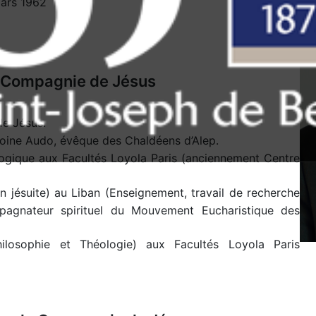
ars 1962
a Compagnie de Jésus
e Jésus.
oine Audo, évêque des Chaldéens d’Alep.
ogique aux Facultés Loyola Paris (anciennement Centre
 jésuite) au Liban (Enseignement, travail de recherche
agnateur spirituel du Mouvement Eucharistique des
ilosophie et Théologie) aux Facultés Loyola Paris