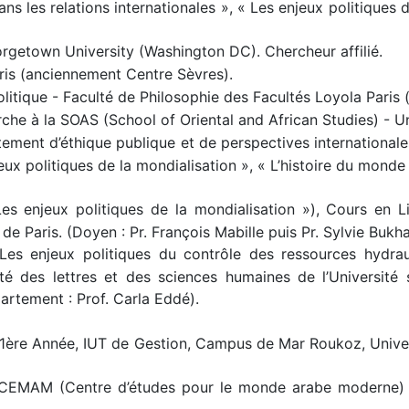
ans les relations internationales », « Les enjeux politiques
getown University (Washington DC). Chercheur affilié.
ris (anciennement Centre Sèvres).
itique - Faculté de Philosophie des Facultés Loyola Paris
he à la SOAS (School of Oriental and African Studies) - Un
ement d’éthique publique et de perspectives international
x politiques de la mondialisation », « L’histoire du monde 
es enjeux politiques de la mondialisation »), Cours en L
e Paris. (Doyen : Pr. François Mabille puis Pr. Sylvie Bukha
Les enjeux politiques du contrôle des ressources hydra
culté des lettres et des sciences humaines de l’Université
artement : Prof. Carla Eddé).
 1ère Année, IUT de Gestion, Campus de Mar Roukoz, Univer
CEMAM (Centre d’études pour le monde arabe moderne) de