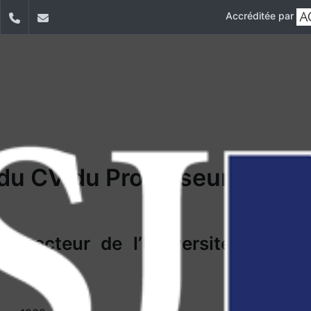
Accréditée par
dIn
YouTube
+9611421000
info@usj.edu.lb
 du CV du Professeur Franço
: recteur de l’Université Saint-