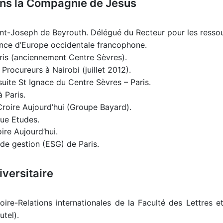
ans la Compagnie de Jésus
int-Joseph de Beyrouth. Délégué du Recteur pour les resso
ince d’Europe occidentale francophone.
ris (anciennement Centre Sèvres).
rocureurs à Nairobi (juillet 2012).
ite St Ignace du Centre Sèvres – Paris.
 Paris.
Croire Aujourd’hui (Groupe Bayard).
ue Etudes.
ire Aujourd’hui.
de gestion (ESG) de Paris.
versitaire
re-Relations internationales de la Faculté des Lettres et
utel).