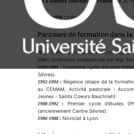
Né à Vannes (Morbihan - France)
le 30 m
Nationalité :
française
Parcours de formation dans l
Derniers voeux dans la Compagnie d
2001 :
Ordination presbytérale par Mgr Ant
1996 :
Deuxième cycle d’études théol
1994-1996 :
Sèvres).
Régence (étape de la formation
1992-1994 :
au CEMAM, Activité pastorale : Accomp
Jeunes - Saints Coeurs Bauchrieh).
Premier cycle d’études (Ph
1988-1992 :
(anciennement Centre Sèvres).
Noviciat à Lyon.
1986-1988 :