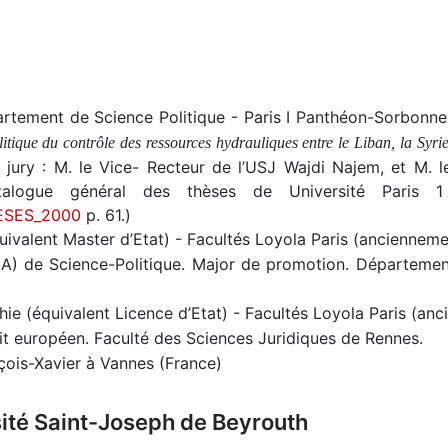
artement de Science Politique - Paris I Panthéon-Sorbonn
litique du contrôle des ressources hydrauliques entre le Liban, la Syrie
ury : M. le Vice- Recteur de l’USJ Wajdi Najem, et M. l
 Catalogue général des thèses de Université Pari
HESES_2000
p. 61.)
ivalent Master d’Etat) - Facultés Loyola Paris (ancienneme
) de Science-Politique. Major de promotion. Département 
e (équivalent Licence d’Etat) - Facultés Loyola Paris (an
oit européen. Faculté des Sciences Juridiques de Rennes.
nçois-Xavier à Vannes (France)
rsité Saint-Joseph de Beyrouth