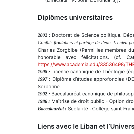
(Directeur : P. John Donohue, sj).
Diplômes universitaires
Doctorat de Science politique. Dép
2002 :
Conflits frontaliers et partage de l’eau. L’enjeu po
Charles Zorgbibe (Parmi les membres du j
honorable avec félicitations. (cf.
https://www.academia.edu/33536498/T
Licence canonique de Théologie (équ
1998 :
Diplôme d’études approfondies (DEA
1997 :
Sorbonne.
Baccalauréat canonique de philosophi
1992 :
Maîtrise de droit public - Option dr
1986 :
Scolarité : Collège saint Fra
Baccalauréat :
Liens avec le Liban et l’Unive