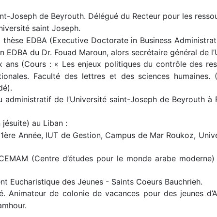
int-Joseph de Beyrouth. Délégué du Recteur pour les resso
iversité saint Joseph.
 thèse EDBA (Executive Doctorate in Business Administrat
n EDBA du Dr. Fouad Maroun, alors secrétaire général de l’
x ans (Cours : « Les enjeux politiques du contrôle des re
tionales. Faculté des lettres et des sciences humaines. 
dé).
 administratif de l’Université saint-Joseph de Beyrouth à 
jésuite) au Liban :
, 1ère Année, IUT de Gestion, Campus de Mar Roukoz, Unive
CEMAM (Centre d’études pour le monde arabe moderne) de
t Eucharistique des Jeunes - Saints Coeurs Bauchrieh.
té. Animateur de colonie de vacances pour des jeunes d
Jamhour.