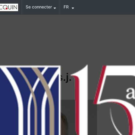
Se connecter
FR
is BOËDEC s.j.