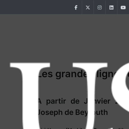
Aller au contenu principal
Facebook
Twitter
Instagram
Linke
Main Menu USJ
Les grandes lignes
A partir de Janvier 2026
Joseph de Beyrouth