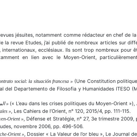
es revues jésuites, notamment comme rédacteur en chef de l
a revue Etudes, j’ai publié de nombreux articles sur diffé
, internationaux, ecclésiaux. Ils sont trop nombreux pour êt
amment en lien avec le Moyen-Orient, particulièrement l
(Une Constitution politique 
ontrato social: la situación francesa »
tral del Departemento de Filosofia y Humanidades ITESO (Mex
(« L’eau dans les crises politiques du Moyen-Orient »), 
«المياه في الازمات السياسية في الشرق الاوسط »
, Les Cahiers de l’Orient, n° 120, 2015/4, pp. 111-115.
ales »
, Défense et Stratégie, n° 27, 3e trimestre 2009, 
yen-Orient »
tudes, novembre 2006, pp. 496-506.
, Dossier « La Valeur de l’or bleu », Le Journal d
oche-Orient »