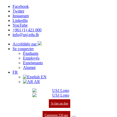
Facebook
Twitter
Instagram
LinkedIn
YouTube
+961 (1) 421 000
info@usj.edu.lb
Accréditée par
Se connecter
Étudiants
Employés
Enseignants
Alumni
FR
EN
AR
Je fais un don
Campagne 150 ans