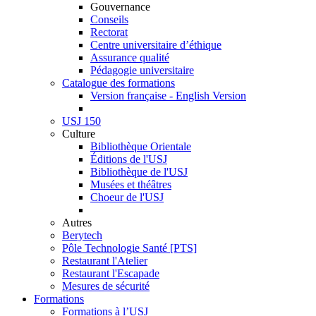
Gouvernance
Conseils
Rectorat
Centre universitaire d’éthique
Assurance qualité
Pédagogie universitaire
Catalogue des formations
Version française - English Version
USJ 150
Culture
Bibliothèque Orientale
Éditions de l'USJ
Bibliothèque de l'USJ
Musées et théâtres
Choeur de l'USJ
Autres
Berytech
Pôle Technologie Santé [PTS]
Restaurant l'Atelier
Restaurant l'Escapade
Mesures de sécurité
Formations
Formations à l’USJ