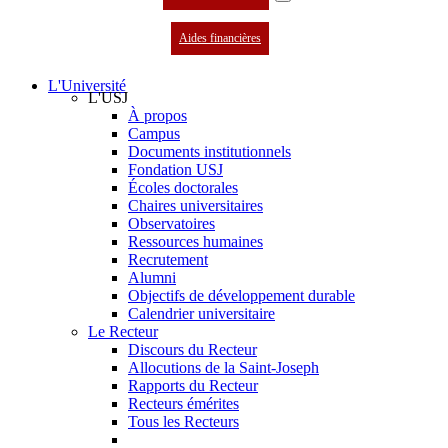
Aides financières
L'Université
L'USJ
À propos
Campus
Documents institutionnels
Fondation USJ
Écoles doctorales
Chaires universitaires
Observatoires
Ressources humaines
Recrutement
Alumni
Objectifs de développement durable
Calendrier universitaire
Le Recteur
Discours du Recteur
Allocutions de la Saint-Joseph
Rapports du Recteur
Recteurs émérites
Tous les Recteurs