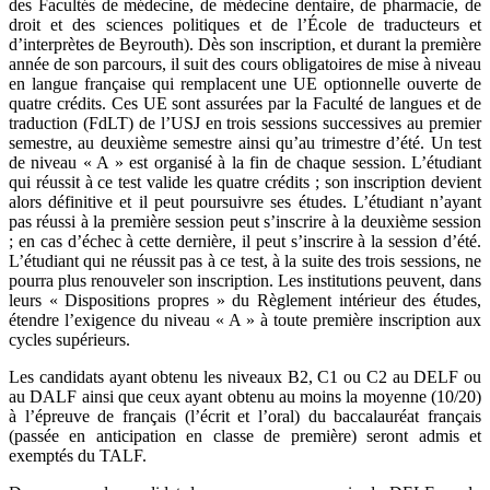
des Facultés de médecine, de médecine dentaire, de pharmacie, de
droit et des sciences politiques et de l’École de traducteurs et
d’interprètes de Beyrouth). Dès son inscription, et durant la première
année de son parcours, il suit des cours obligatoires de mise à niveau
en langue française qui remplacent une UE optionnelle ouverte de
quatre crédits. Ces UE sont assurées par la Faculté de langues et de
traduction (FdLT) de l’USJ en trois sessions successives au premier
semestre, au deuxième semestre ainsi qu’au trimestre d’été. Un test
de niveau « A » est organisé à la fin de chaque session. L’étudiant
qui réussit à ce test valide les quatre crédits ; son inscription devient
alors définitive et il peut poursuivre ses études. L’étudiant n’ayant
pas réussi à la première session peut s’inscrire à la deuxième session
; en cas d’échec à cette dernière, il peut s’inscrire à la session d’été.
L’étudiant qui ne réussit pas à ce test, à la suite des trois sessions, ne
pourra plus renouveler son inscription. Les institutions peuvent, dans
leurs « Dispositions propres » du Règlement intérieur des études,
étendre l’exigence du niveau « A » à toute première inscription aux
cycles supérieurs.
Les candidats ayant obtenu les niveaux B2, C1 ou C2 au DELF ou
au DALF ainsi que ceux ayant obtenu au moins la moyenne (10/20)
à l’épreuve de français (l’écrit et l’oral) du baccalauréat français
(passée en anticipation en classe de première) seront admis et
exemptés du TALF.