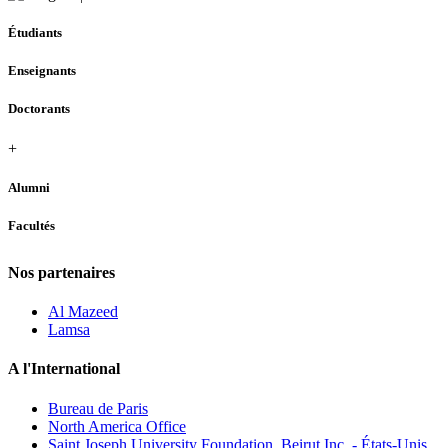
Étudiants
Enseignants
Doctorants
+
Alumni
Facultés
Nos partenaires
Al Mazeed
Lamsa
A l'International
Bureau de Paris
North America Office
Saint Joseph University Foundation, Beirut Inc. - États-Unis