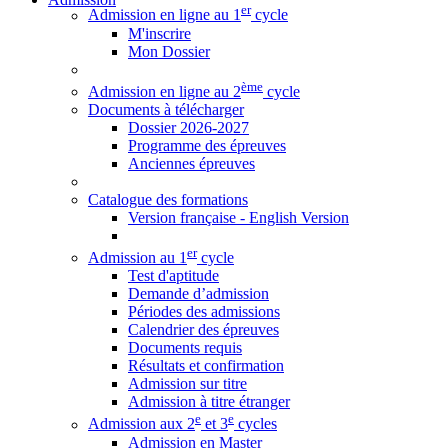
er
Admission en ligne au 1
cycle
M'inscrire
Mon Dossier
ème
Admission en ligne au 2
cycle
Documents à télécharger
Dossier 2026-2027
Programme des épreuves
Anciennes épreuves
Catalogue des formations
Version française - English Version
er
Admission au 1
cycle
Test d'aptitude
Demande d’admission
Périodes des admissions
Calendrier des épreuves
Documents requis
Résultats et confirmation
Admission sur titre
Admission à titre étranger
e
e
Admission aux 2
et 3
cycles
Admission en Master