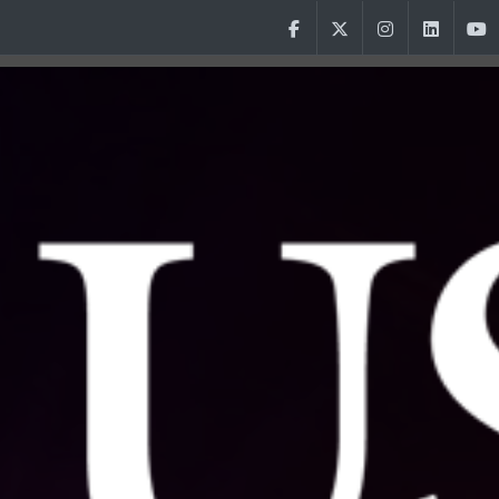
Aller au contenu principal
Facebook
Twitter
Instagram
Linke
Menu Choeurusj