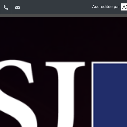
Accréditée par
dIn
YouTube
+961 1 421 000 ext: 2314
choeur.usj@usj.edu.lb