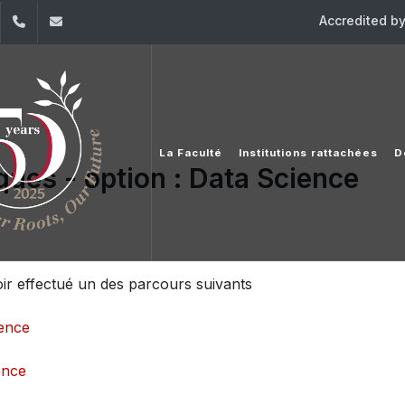
Accredited b
dIn
YouTube
+961 (1) 421 368
fs@usj.edu.lb
La Faculté
Institutions rattachées
D
ues - option : Data Science
oir effectué un des parcours suivants
ience
ence