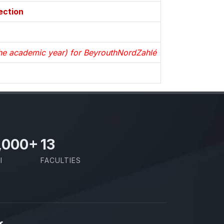
ection
 the academic year) for BeyrouthNordZahlé
,000
+
13
I
FACULTIES