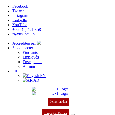
Facebook
Twitter
Instagram
LinkedIn
YouTube
+961 (1) 421 368
fs@usj.edu.lb
Accréditée par
Se connecter
Étudiants
Employés
Enseignants
Alumni
FR
EN
AR
Je fais un don
Campagne 150 ans