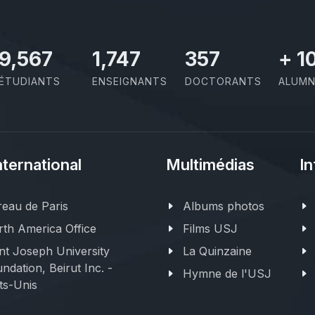
11,727
2,142
437
+
1
ÉTUDIANTS
ENSEIGNANTS
DOCTORANTS
ALUMN
nternational
Multimédias
In
eau de Paris
Albums photos
th America Office
Films USJ
nt Joseph University
La Quinzaine
ndation, Beirut Inc. -
Hymne de l'USJ
ts-Unis