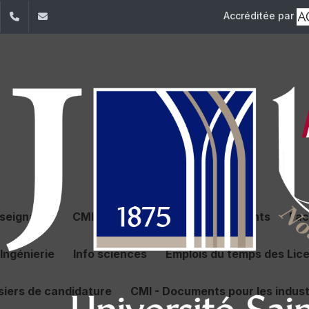
Accréditée par
dIn
YouTube
+961 (1) 421 368
fs@usj.edu.lb
nseignants
CMI - Documents pour les étudiants
Fac
Ingénierie
Info sciences
Emplois du temps des Lic
siers de candidature
CMI - Documents pour les indust