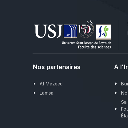
Nos partenaires
A l'I
Al Mazeed
Bur
Lamsa
Nor
Sai
Fou
Éta