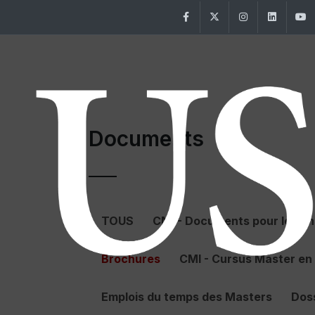
Facebook
Twitter
Instagram
Linke
Documents
TOUS
CMI - Documents pour les e
Brochures
CMI - Cursus Master en 
Emplois du temps des Masters
Dos