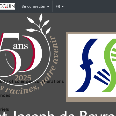
Se connecter
FR
ulty of sciences collaborations
ences
riels