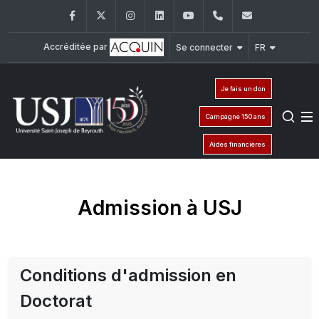
Facebook
Twitter
Instagram
LinkedIn
YouTube
+961 (1) 421 000
info@usj.e
Accréditée par
Se connecter
FR
Je fais un don
Campagne 150 ans
Aides financières
Admission à USJ
Conditions d'admission en
Doctorat