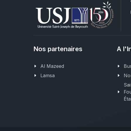
Nos partenaires
A l'I
Al Mazeed
Bur
Lamsa
Nor
Sai
Fou
Éta