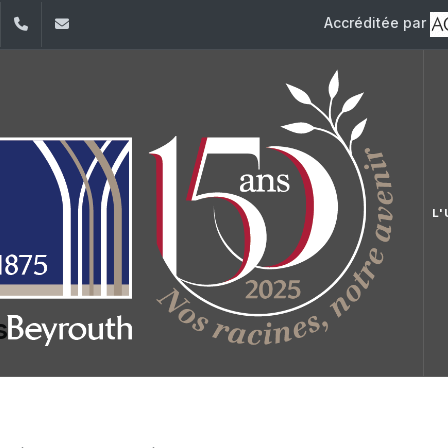
Accréditée par
dIn
YouTube
+961 (1) 421 000
info@usj.edu.lb
L'
s