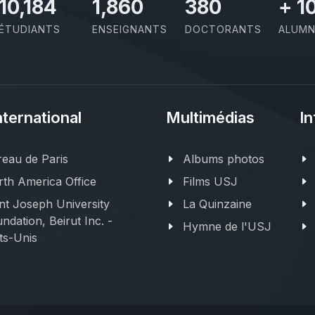
11,727
2,142
437
+
1
ÉTUDIANTS
ENSEIGNANTS
DOCTORANTS
ALUMN
nternational
Multimédias
In
eau de Paris
Albums photos
th America Office
Films USJ
nt Joseph University
La Quinzaine
ndation, Beirut Inc. -
Hymne de l'USJ
ts-Unis