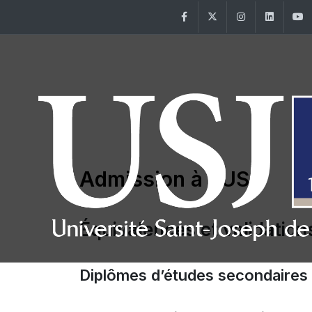
Facebook
Twitter
Instagram
Linke
Admission à l'USJ
Équivalences et validation
Diplômes d’études secondaires