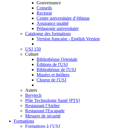
Gouvernance
Conseils
Rectorat
Centre universitaire d’éthique
Assurance qualité
Pédagogie universitaire
Catalogue des formations
Version française - English Version
USJ 150
Culture
Bibliothèque Orientale
Éditions de l'USJ
Bibliothèque de l'USJ
Musées et théâtres
Choeur de l'USJ
Autres
Berytech
Pôle Technologie Santé [PTS]
Restaurant l'Atelier
Restaurant l'Escapade
Mesures de sécurité
Formations
Formations à l’USJ