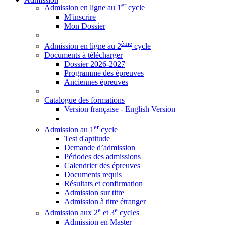
er
Admission en ligne au 1
cycle
M'inscrire
Mon Dossier
ème
Admission en ligne au 2
cycle
Documents à télécharger
Dossier 2026-2027
Programme des épreuves
Anciennes épreuves
Catalogue des formations
Version française - English Version
er
Admission au 1
cycle
Test d'aptitude
Demande d’admission
Périodes des admissions
Calendrier des épreuves
Documents requis
Résultats et confirmation
Admission sur titre
Admission à titre étranger
e
e
Admission aux 2
et 3
cycles
Admission en Master