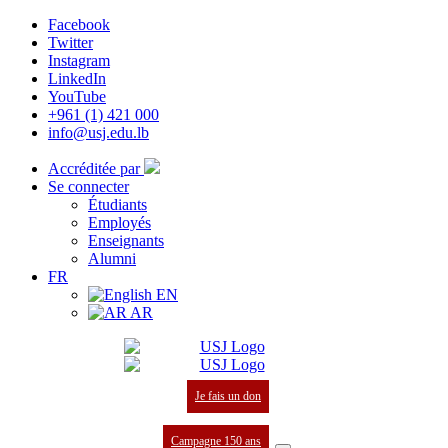
Facebook
Twitter
Instagram
LinkedIn
YouTube
+961 (1) 421 000
info@usj.edu.lb
Accréditée par
Se connecter
Étudiants
Employés
Enseignants
Alumni
FR
EN
AR
Je fais un don
Campagne 150 ans