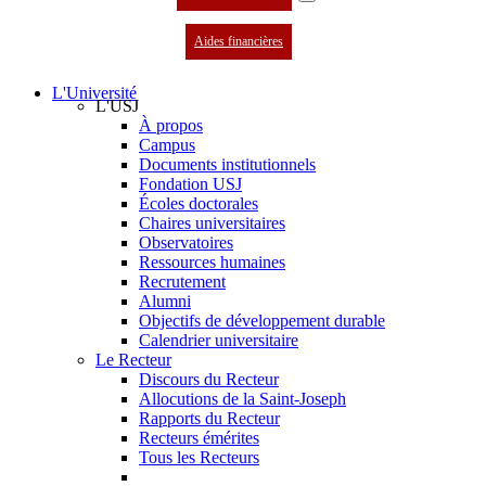
Aides financières
L'Université
L'USJ
À propos
Campus
Documents institutionnels
Fondation USJ
Écoles doctorales
Chaires universitaires
Observatoires
Ressources humaines
Recrutement
Alumni
Objectifs de développement durable
Calendrier universitaire
Le Recteur
Discours du Recteur
Allocutions de la Saint-Joseph
Rapports du Recteur
Recteurs émérites
Tous les Recteurs