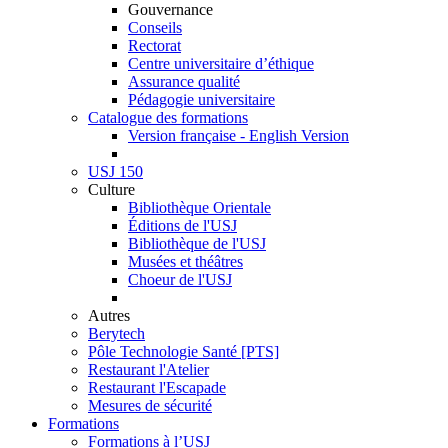
Gouvernance
Conseils
Rectorat
Centre universitaire d’éthique
Assurance qualité
Pédagogie universitaire
Catalogue des formations
Version française - English Version
USJ 150
Culture
Bibliothèque Orientale
Éditions de l'USJ
Bibliothèque de l'USJ
Musées et théâtres
Choeur de l'USJ
Autres
Berytech
Pôle Technologie Santé [PTS]
Restaurant l'Atelier
Restaurant l'Escapade
Mesures de sécurité
Formations
Formations à l’USJ