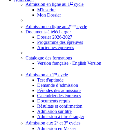
er
Admission en ligne au 1
cycle
M'inscrire
Mon Dossier
ème
Admission en ligne au 2
cycle
Documents à télécharger
Dossier 2026-2027
Programme des épreuves
Anciennes épreuves
Catalogue des formations
Version française - English Version
er
Admission au 1
cycle
Test d'aptitude
Demande d’admission
Périodes des admissions
Calendrier des épreuves
Documents requis
Résultats et confirmation
Admission sur titre
Admission à titre étranger
e
e
Admission aux 2
et 3
cycles
Admission en Master