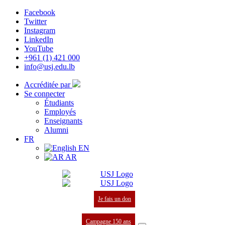
Facebook
Twitter
Instagram
LinkedIn
YouTube
+961 (1) 421 000
info@usj.edu.lb
Accréditée par
Se connecter
Étudiants
Employés
Enseignants
Alumni
FR
EN
AR
Je fais un don
Campagne 150 ans