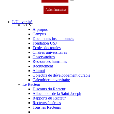
Aides financières
L'Université
L'USJ
À propos
Campus
Documents institutionnels
Fondation USJ
Écoles doctorales
Chaires universitaires
Observatoires
Ressources humaines
Recrutement
Alumni
Objectifs de développement durable
Calendrier universitaire
Le Recteur
Discours du Recteur
Allocutions de la Saint-Joseph
Rapports du Recteur
Recteurs émérites
Tous les Recteurs