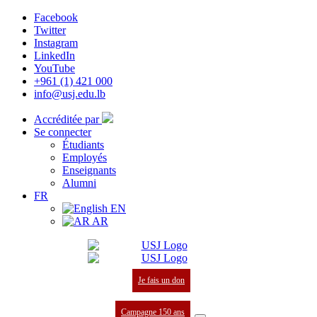
Facebook
Twitter
Instagram
LinkedIn
YouTube
+961 (1) 421 000
info@usj.edu.lb
Accréditée par
Se connecter
Étudiants
Employés
Enseignants
Alumni
FR
EN
AR
Je fais un don
Campagne 150 ans