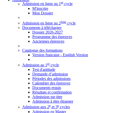
er
Admission en ligne au 1
cycle
M'inscrire
Mon Dossier
ème
Admission en ligne au 2
cycle
Documents à télécharger
Dossier 2026-2027
Programme des épreuves
Anciennes épreuves
Catalogue des formations
Version française - English Version
er
Admission au 1
cycle
Test d'aptitude
Demande d’admission
Périodes des admissions
Calendrier des épreuves
Documents requis
Résultats et confirmation
Admission sur titre
Admission à titre étranger
e
e
Admission aux 2
et 3
cycles
Admission en Master