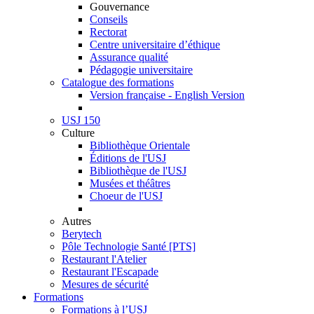
Gouvernance
Conseils
Rectorat
Centre universitaire d’éthique
Assurance qualité
Pédagogie universitaire
Catalogue des formations
Version française - English Version
USJ 150
Culture
Bibliothèque Orientale
Éditions de l'USJ
Bibliothèque de l'USJ
Musées et théâtres
Choeur de l'USJ
Autres
Berytech
Pôle Technologie Santé [PTS]
Restaurant l'Atelier
Restaurant l'Escapade
Mesures de sécurité
Formations
Formations à l’USJ