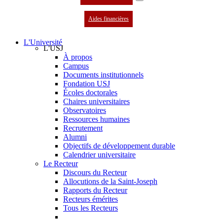
Aides financières
L'Université
L'USJ
À propos
Campus
Documents institutionnels
Fondation USJ
Écoles doctorales
Chaires universitaires
Observatoires
Ressources humaines
Recrutement
Alumni
Objectifs de développement durable
Calendrier universitaire
Le Recteur
Discours du Recteur
Allocutions de la Saint-Joseph
Rapports du Recteur
Recteurs émérites
Tous les Recteurs