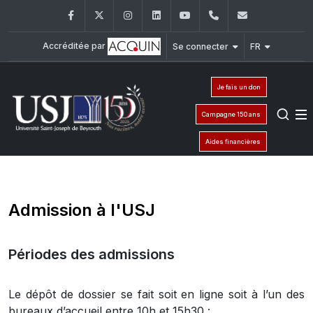
Facebook
Twitter
Instagram
LinkedIn
YouTube
+961 (1) 421 000
info@usj.e
Accréditée par
Se connecter
FR
Je fais un don
Campagne 150 ans
Aides financières
Admission à l'USJ
Périodes des admissions
Le dépôt de dossier se fait soit en ligne soit à l’un des
bureaux d’accueil entre 10h et 15h30 :