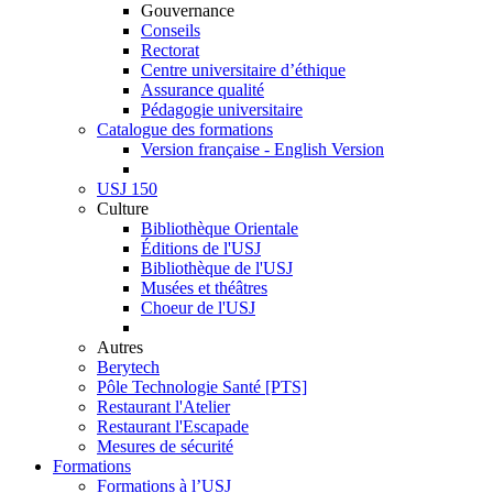
Gouvernance
Conseils
Rectorat
Centre universitaire d’éthique
Assurance qualité
Pédagogie universitaire
Catalogue des formations
Version française - English Version
USJ 150
Culture
Bibliothèque Orientale
Éditions de l'USJ
Bibliothèque de l'USJ
Musées et théâtres
Choeur de l'USJ
Autres
Berytech
Pôle Technologie Santé [PTS]
Restaurant l'Atelier
Restaurant l'Escapade
Mesures de sécurité
Formations
Formations à l’USJ