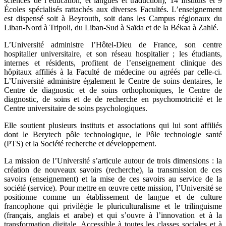
sciences de l’éducation, et langues et traduction), 14 Instituts et 9
Écoles spécialisés rattachés aux diverses Facultés. L’enseignement
est dispensé soit à Beyrouth, soit dans les Campus régionaux du
Liban-Nord à Tripoli, du Liban-Sud à Saïda et de la Békaa à Zahlé.
L’Université administre l’Hôtel-Dieu de France, son centre
hospitalier universitaire, et son réseau hospitalier ; les étudiants,
internes et résidents, profitent de l’enseignement clinique des
hôpitaux affiliés à la Faculté de médecine ou agréés par celle-ci.
L’Université administre également le Centre de soins dentaires, le
Centre de diagnostic et de soins orthophoniques, le Centre de
diagnostic, de soins et de de recherche en psychomotricité et le
Centre universitaire de soins psychologiques.
Elle soutient plusieurs instituts et associations qui lui sont affiliés
dont le Berytech pôle technologique, le Pôle technologie santé
(PTS) et la Société recherche et développement.
La mission de l’Université s’articule autour de trois dimensions : la
création de nouveaux savoirs (recherche), la transmission de ces
savoirs (enseignement) et la mise de ces savoirs au service de la
société (service). Pour mettre en œuvre cette mission, l’Université se
positionne comme un établissement de langue et de culture
francophone qui privilégie le pluriculturalisme et le trilinguisme
(français, anglais et arabe) et qui s’ouvre à l’innovation et à la
transformation digitale. Accessible à toutes les classes sociales et à