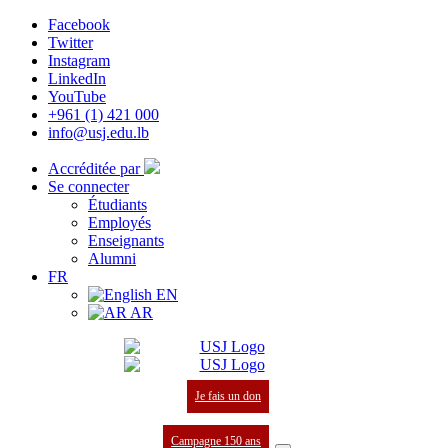
Facebook
Twitter
Instagram
LinkedIn
YouTube
+961 (1) 421 000
info@usj.edu.lb
Accréditée par
Se connecter
Étudiants
Employés
Enseignants
Alumni
FR
EN
AR
Je fais un don
Campagne 150 ans