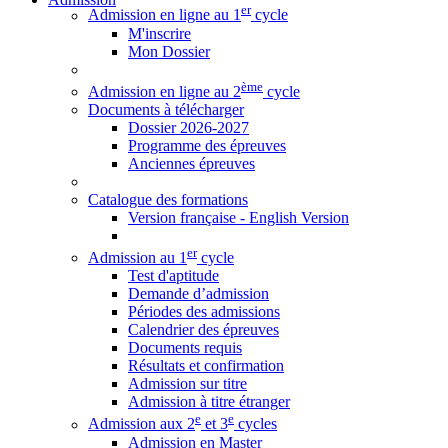
er
Admission en ligne au 1
cycle
M'inscrire
Mon Dossier
ème
Admission en ligne au 2
cycle
Documents à télécharger
Dossier 2026-2027
Programme des épreuves
Anciennes épreuves
Catalogue des formations
Version française - English Version
er
Admission au 1
cycle
Test d'aptitude
Demande d’admission
Périodes des admissions
Calendrier des épreuves
Documents requis
Résultats et confirmation
Admission sur titre
Admission à titre étranger
e
e
Admission aux 2
et 3
cycles
Admission en Master