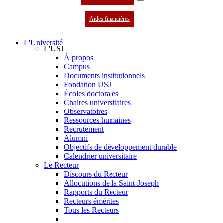
Aides financières
L'Université
L'USJ
À propos
Campus
Documents institutionnels
Fondation USJ
Écoles doctorales
Chaires universitaires
Observatoires
Ressources humaines
Recrutement
Alumni
Objectifs de développement durable
Calendrier universitaire
Le Recteur
Discours du Recteur
Allocutions de la Saint-Joseph
Rapports du Recteur
Recteurs émérites
Tous les Recteurs