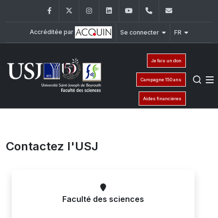
Facebook
Twitter
Instagram
LinkedIn
YouTube
+961 (1) 421 368
fs@usj.edu
Accréditée par
Se connecter
FR
Je fais un don
Campagne 150 ans
Aides financières
Contactez l'USJ
Faculté des sciences