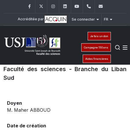
Facebook
Twitter
Instagram
LinkedIn
YouTube
+961 (1) 421 368
fs@usj.edu
Accréditée par
Se connecter
FR
Je fais un don
Campagne 150 ans
Aides financières
Faculté des sciences - Branche du Liban
Sud
Doyen
M. Maher ABBOUD
Date de création