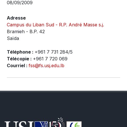
08/09/2009
Adresse
Campus du Liban Sud - R.P. André Masse s.j.
Bramieh - B.P. 42
Saïda
Téléphone :
+961 7 731 284/5
Télécopie :
+961 7 720 069
Courriel :
fss@fs.usj.edu.lb