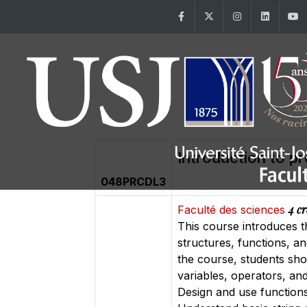
Facebook
Twitter
Instagram
Linke
Introduction to p
048PRCDL3
4 cr
Faculté des sciences
This course introduces t
structures, functions, a
the course, students sho
variables, operators, an
Design and use functions