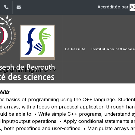
Accréditée par
dIn
YouTube
+961 (1) 421 368
fs@usj.edu.lb
La Faculté
Institutions rattaché
rogramming in C++
édits
he basics of programming using the C++ language. Students 
nd arrays, with a focus on practical application through ha
uld be able to: • Write simple C++ programs, understand sy
d input/output operations. • Apply conditional statements a
, both predefined and user-defined. • Manipulate arrays an