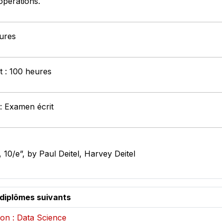
operations.
eures
t : 100 heures
: Examen écrit
0/e”, by Paul Deitel, Harvey Deitel
 diplômes suivants
on : Data Science