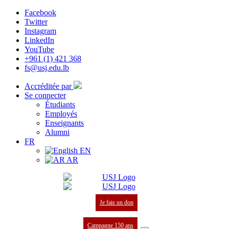
Facebook
Twitter
Instagram
LinkedIn
YouTube
+961 (1) 421 368
fs@usj.edu.lb
Accréditée par
Se connecter
Étudiants
Employés
Enseignants
Alumni
FR
EN
AR
Je fais un don
Campagne 150 ans