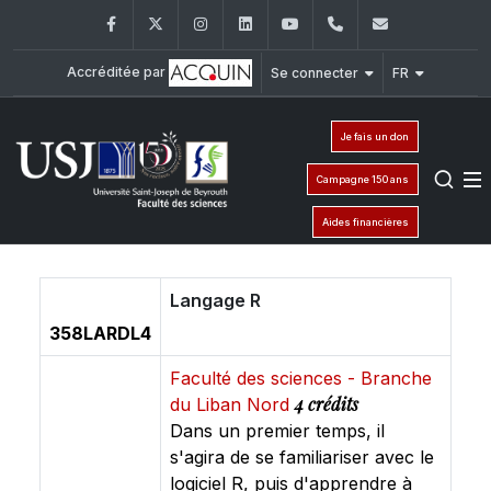
Facebook
Twitter
Instagram
LinkedIn
YouTube
+961 (1) 421 368
fs@usj.edu
Accréditée par
Se connecter
FR
Je fais un don
Campagne 150 ans
Aides financières
Langage R
358LARDL4
Faculté des sciences - Branche
4 crédits
du Liban Nord
Dans un premier temps, il
s'agira de se familiariser avec le
logiciel R, puis d'apprendre à