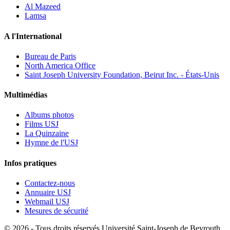
Al Mazeed
Lamsa
A l'International
Bureau de Paris
North America Office
Saint Joseph University Foundation, Beirut Inc. - États-Unis
Multimédias
Albums photos
Films USJ
La Quinzaine
Hymne de l'USJ
Infos pratiques
Contactez-nous
Annuaire USJ
Webmail USJ
Mesures de sécurité
©
2026 - Tous droits réservés Université Saint-Joseph de Beyrouth