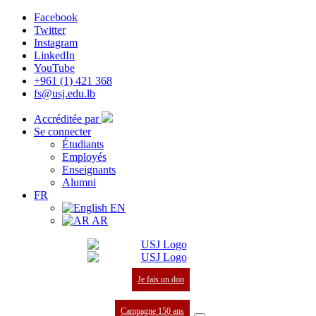
Facebook
Twitter
Instagram
LinkedIn
YouTube
+961 (1) 421 368
fs@usj.edu.lb
Accréditée par
Se connecter
Étudiants
Employés
Enseignants
Alumni
FR
EN
AR
Je fais un don
Campagne 150 ans