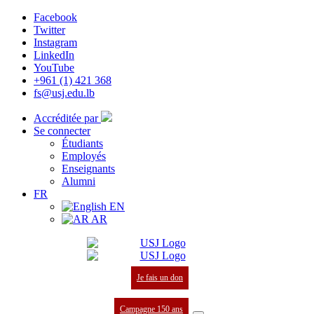
Facebook
Twitter
Instagram
LinkedIn
YouTube
+961 (1) 421 368
fs@usj.edu.lb
Accréditée par
Se connecter
Étudiants
Employés
Enseignants
Alumni
FR
EN
AR
Je fais un don
Campagne 150 ans