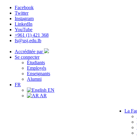
Facebook
Twitter
Instagram
LinkedIn
YouTube
+961 (1) 421 368
fs@usj.edu.lb
Accréditée par
Se connecter
Étudiants
Employés
Enseignants
Alumni
FR
EN
AR
La Fac