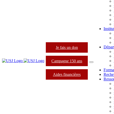
Instit
Dépar
Je fais un don
Campagne 150 ans
Forma
Aides financières
Reche
Resso