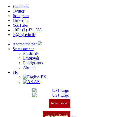
Facebook
Twitter
Instagram
LinkedIn
YouTube
+961 (1) 421 368
fs@usj.edu.lb
Accréditée par
Se connecter
Étudiants
Employés
Enseignants
Alumni
FR
EN
AR
Je fais un don
Campagne 150 ans