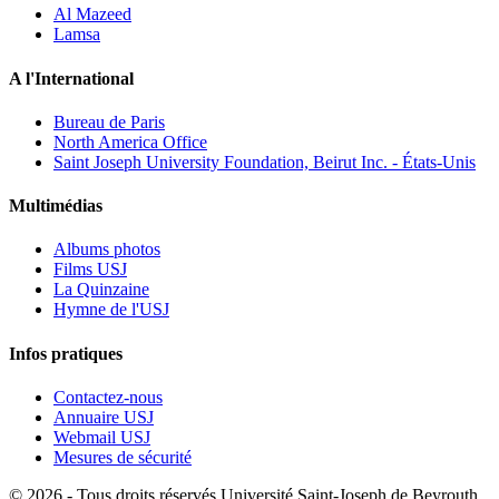
Al Mazeed
Lamsa
A l'International
Bureau de Paris
North America Office
Saint Joseph University Foundation, Beirut Inc. - États-Unis
Multimédias
Albums photos
Films USJ
La Quinzaine
Hymne de l'USJ
Infos pratiques
Contactez-nous
Annuaire USJ
Webmail USJ
Mesures de sécurité
©
2026 - Tous droits réservés Université Saint-Joseph de Beyrouth