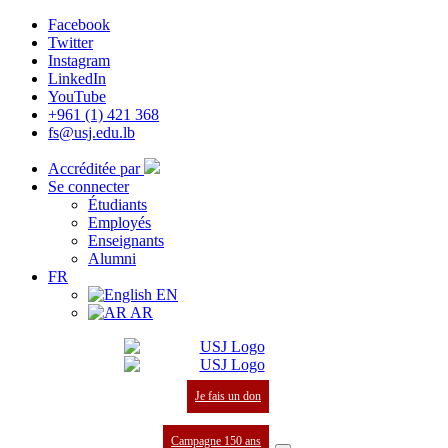
Facebook
Twitter
Instagram
LinkedIn
YouTube
+961 (1) 421 368
fs@usj.edu.lb
Accréditée par
Se connecter
Étudiants
Employés
Enseignants
Alumni
FR
EN
AR
Je fais un don
Campagne 150 ans