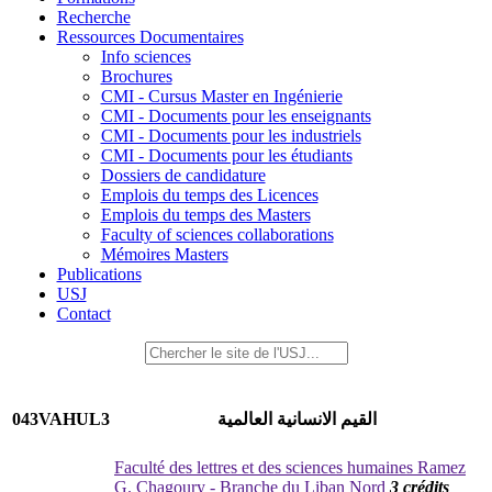
Recherche
Ressources Documentaires
Info sciences
Brochures
CMI - Cursus Master en Ingénierie
CMI - Documents pour les enseignants
CMI - Documents pour les industriels
CMI - Documents pour les étudiants
Dossiers de candidature
Emplois du temps des Licences
Emplois du temps des Masters
Faculty of sciences collaborations
Mémoires Masters
Publications
USJ
Contact
043VAHUL3
القيم الانسانية العالمية
Faculté des lettres et des sciences humaines Ramez
G. Chagoury - Branche du Liban Nord
3 crédits