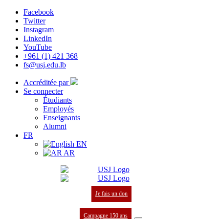
Facebook
Twitter
Instagram
LinkedIn
YouTube
+961 (1) 421 368
fs@usj.edu.lb
Accréditée par
Se connecter
Étudiants
Employés
Enseignants
Alumni
FR
EN
AR
Je fais un don
Campagne 150 ans