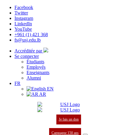
Facebook
Twitter
Instagram
LinkedIn
YouTube
+961 (1) 421 368
fs@usj.edu.lb
Accréditée par
Se connecter
Étudiants
Employés
Enseignants
Alumni
FR
EN
AR
Je fais un don
Campagne 150 ans