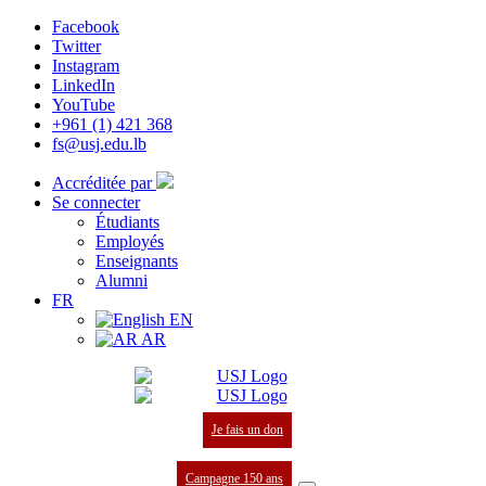
Facebook
Twitter
Instagram
LinkedIn
YouTube
+961 (1) 421 368
fs@usj.edu.lb
Accréditée par
Se connecter
Étudiants
Employés
Enseignants
Alumni
FR
EN
AR
Je fais un don
Campagne 150 ans