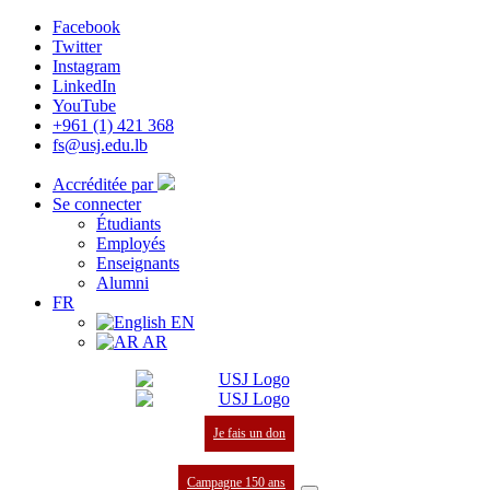
Facebook
Twitter
Instagram
LinkedIn
YouTube
+961 (1) 421 368
fs@usj.edu.lb
Accréditée par
Se connecter
Étudiants
Employés
Enseignants
Alumni
FR
EN
AR
Je fais un don
Campagne 150 ans