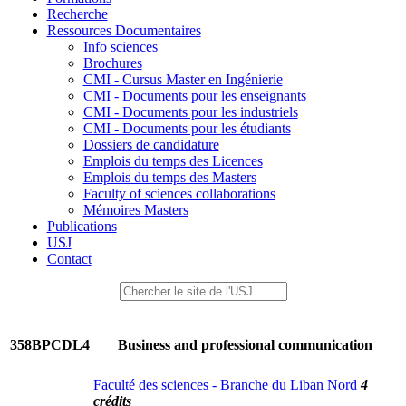
Recherche
Ressources Documentaires
Info sciences
Brochures
CMI - Cursus Master en Ingénierie
CMI - Documents pour les enseignants
CMI - Documents pour les industriels
CMI - Documents pour les étudiants
Dossiers de candidature
Emplois du temps des Licences
Emplois du temps des Masters
Faculty of sciences collaborations
Mémoires Masters
Publications
USJ
Contact
358BPCDL4
Business and professional communication
Faculté des sciences - Branche du Liban Nord
4
crédits