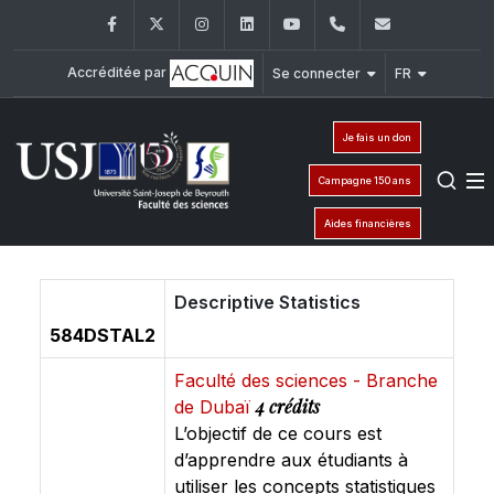
Facebook
Twitter
Instagram
LinkedIn
YouTube
+961 (1) 421 368
fs@usj.edu
Accréditée par
Se connecter
FR
Je fais un don
Campagne 150 ans
Aides financières
Descriptive Statistics
584DSTAL2
Faculté des sciences - Branche
4 crédits
de Dubaï
L’objectif de ce cours est
d’apprendre aux étudiants à
utiliser les concepts statistiques