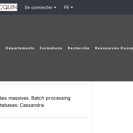
Se connecter
FR
s
Départements
Formations
Recherche
Ressources Docum
nées massives. Batch processing
tabases: Cassandra