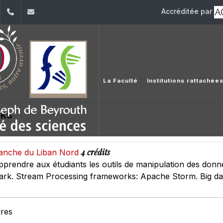
Accréditée par
dIn
YouTube
+961 (1) 421 368
fs@usj.edu.lb
La Faculté
Institutions rattachée
rks
4 crédits
Branche du Liban Nord
’apprendre aux étudiants les outils de manipulation des don
rk. Stream Processing frameworks: Apache Storm. Big da
ures