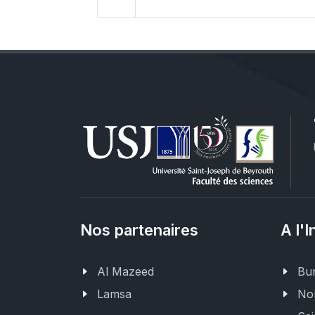
Nos partenaires
A l'I
Al Mazeed
Bur
Lamsa
Nor