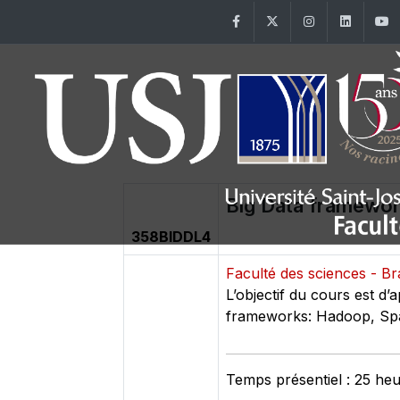
Facebook
Twitter
Instagram
Linke
Big Data framewo
358BIDDL4
Faculté des sciences - 
L’objectif du cours est d
frameworks: Hadoop, Spa
Temps présentiel : 25 he